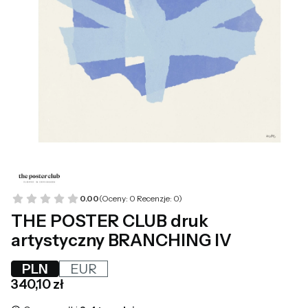
0.00
(Oceny: 0 Recenzje: 0)
THE POSTER CLUB druk
artystyczny BRANCHING IV
PLN
EUR
Cena
340,10 zł