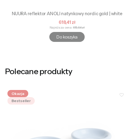
NUURA reflektor ANOLI natynkowy nordic gold | white
Cena promocyjna
618,41 zł
Najniższa cena:
615,64 zł
Do koszyka
Polecane produkty
Okazja
Bestseller