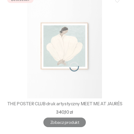
THE POSTER CLUB druk artystyczny MEET ME AT JAURÉS
Cena
340,10 zł
Zobacz produkt