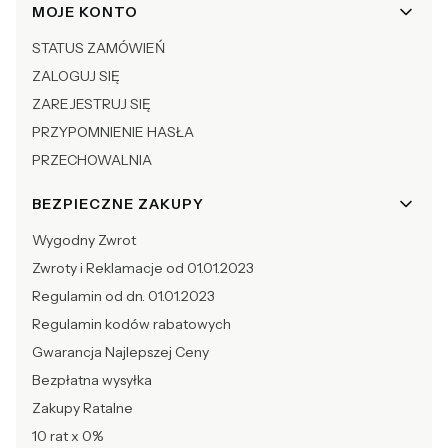
Linki w stopce
MOJE KONTO
STATUS ZAMÓWIEŃ
ZALOGUJ SIĘ
ZAREJESTRUJ SIĘ
PRZYPOMNIENIE HASŁA
PRZECHOWALNIA
BEZPIECZNE ZAKUPY
Wygodny Zwrot
Zwroty i Reklamacje od 01.01.2023
Regulamin od dn. 01.01.2023
Regulamin kodów rabatowych
Gwarancja Najlepszej Ceny
Bezpłatna wysyłka
Zakupy Ratalne
10 rat x 0%