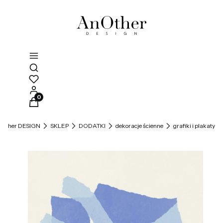
Otwórz wyszukiwarkę
Produkty w koszyku: 0. Zobacz szczegóły
Other DESIGN
SKLEP
DODATKI
dekoracje ścienne
grafiki i plakaty