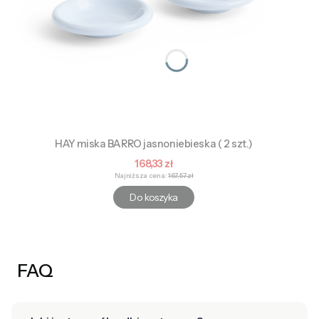
HAY miska BARRO jasnoniebieska ( 2 szt.)
Cena promocyjna
168,33 zł
Najniższa cena:
167,57 zł
Do koszyka
FAQ