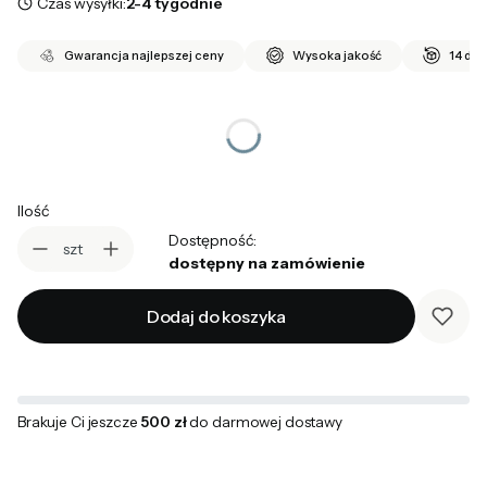
Czas wysyłki:
2-4 tygodnie
Gwarancja najlepszej ceny
Wysoka jakość
14 dni
*
wybierz rozmiar
Wybierz
Ilość
Dostępność:
szt
dostępny na zamówienie
Dodaj do koszyka
Brakuje Ci jeszcze
500 zł
do darmowej dostawy