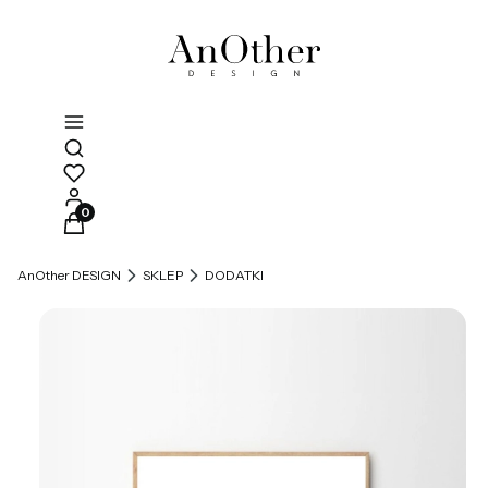
Otwórz wyszukiwarkę
Produkty w koszyku: 0. Zobacz szczegóły
AnOther DESIGN
SKLEP
DODATKI