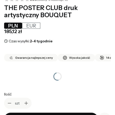
THE POSTER CLUB druk
artystyczny BOUQUET
PLN
EUR
Cena
185,12 zł
Czas wysyłki:
2-4 tygodnie
Gwarancja najlepszej ceny
Wysoka jakość
14 dni
*
wybierz rozmiar
Wybierz
Ilość
szt