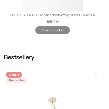
THE POSTER CLUB druk artystyczny CORPUS GREEN
Cena
185,12 zł
Zobacz produkt
Bestsellery
Okazja
Bestseller