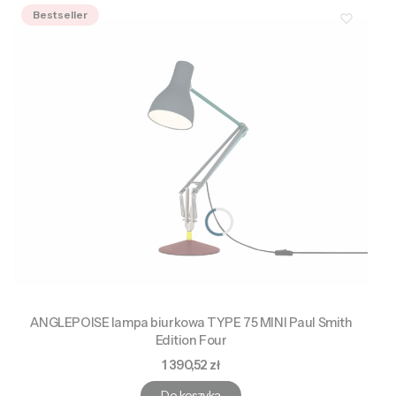
Bestseller
ANGLEPOISE lampa biurkowa TYPE 75 MINI Paul Smith
Edition Four
Cena
1 390,52 zł
Do koszyka