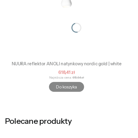
NUURA reflektor ANOLI natynkowy nordic gold | white
Cena promocyjna
618,41 zł
Najniższa cena:
615,64 zł
Do koszyka
Polecane produkty