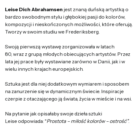
Leise
Dich
Abrahamsen
jest
znaną
duńską
artystką
o
b
ardzo
swobodnym
styl
u
i
głębokiej
pasji
do
kolorów
,
kompozycji
i
nieskończonych
możliwości
,
które
oferują.
Tworzy w
swoim
studi
u
we
Frederiksberg
.
Swoją
pierwszą
wystawę
zorganizowała
w
latach
80,
wraz
z
grupą
młodych
obiecujących artystów.
Przez
lata
jej
prace
b
yły
wystawiane
zarówno
w
Danii
,
jak
i
w
wiel
u
innych
krajach
europejskich
.
Sztuka
jest
dla
niej
dodatkowym
wymiarem
i
sposobem
na
zanurzenie
się
w
dynamicznym
świecie
.
Inspiracje
czerpie
z
otaczającego
ją
świata
,
życia
w
mieście
i
na
wsi
.
Na
pytanie
jak opisałaby swoje dzieła sztuki
Leise
odpowiada
: "
Prostota
–
miłość
kolorów
–
ostrość
"
.