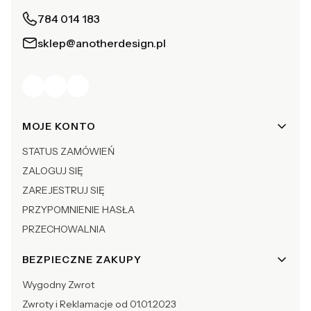
784 014 183
sklep@anotherdesign.pl
Linki w stopce
MOJE KONTO
STATUS ZAMÓWIEŃ
ZALOGUJ SIĘ
ZAREJESTRUJ SIĘ
PRZYPOMNIENIE HASŁA
PRZECHOWALNIA
BEZPIECZNE ZAKUPY
Wygodny Zwrot
Zwroty i Reklamacje od 01.01.2023