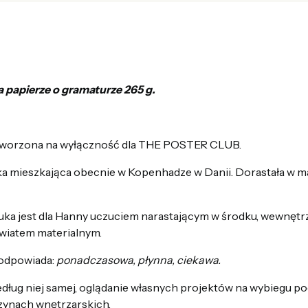
a papierze o gramaturze 265 g.
stworzona na wyłączność dla THE POSTER CLUB.
ka mieszkająca obecnie w Kopenhadze w Danii. Dorastała w ma
ztuka jest dla Hanny uczuciem narastającym w środku, wewnęt
wiatem materialnym.
 odpowiada:
ponadczasowa, płynna, ciekawa.
według niej samej, oglądanie własnych projektów na wybiegu 
zynach wnętrzarskich.