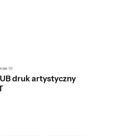
yku: 0. Zobacz szczegóły
nzje: 0)
B druk artystyczny
T