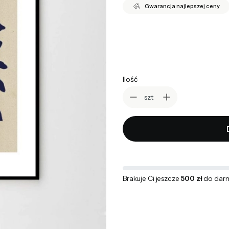
Gwarancja najlepszej ceny
*
wybierz rozmiar
Wybierz
Ilość
szt
Brakuje Ci jeszcze
500 zł
do dar