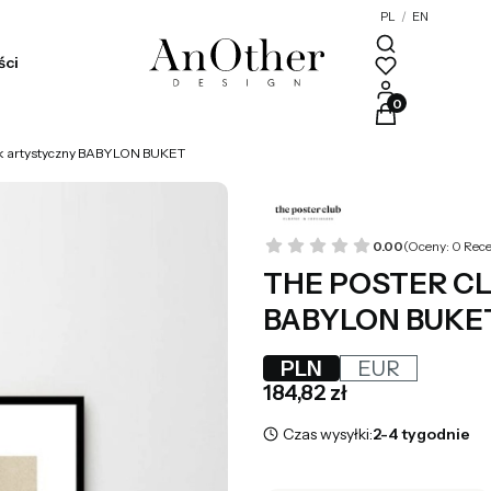
PL
/
EN
ści
Produkty w kosz
 artystyczny BABYLON BUKET
0.00
(Oceny: 0 Rece
THE POSTER CLU
BABYLON BUKE
PLN
EUR
Cena
184,82 zł
Czas wysyłki:
2-4 tygodnie