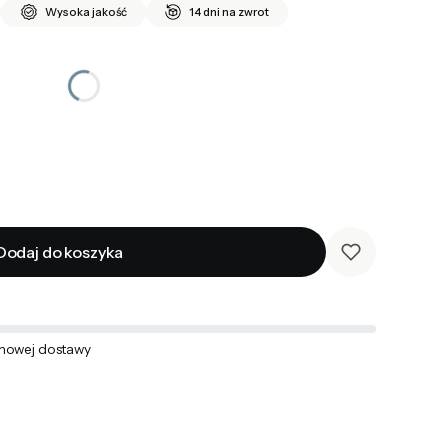
Wysoka jakość
14 dni na zwrot
Dodaj do koszyka
mowej dostawy