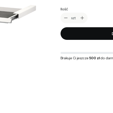
Ilość
szt
Brakuje Ci jeszcze
500 zł
do dar