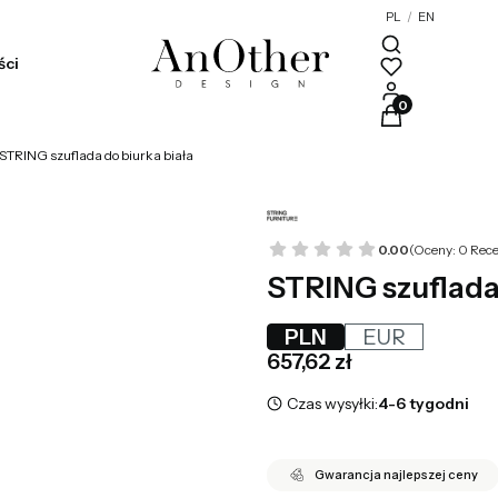
PL
/
EN
ści
Produkty w kosz
STRING szuflada do biurka biała
0.00
(Oceny: 0 Rece
STRING szuflada 
PLN
EUR
Cena
657,62 zł
Czas wysyłki:
4-6 tygodni
Gwarancja najlepszej ceny