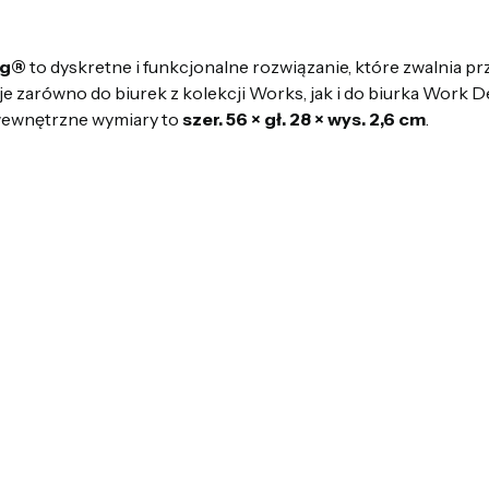
ng®
to dyskretne i funkcjonalne rozwiązanie, które zwalnia p
je zarówno do biurek z kolekcji Works, jak i do biurka Work
a wewnętrzne wymiary to
szer. 56 × gł. 28 × wys. 2,6 cm
.