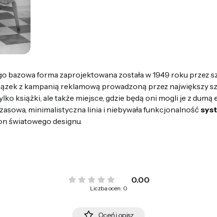
ego bazowa forma zaprojektowana została w 1949 roku przez s
wiązek z kampanią reklamową prowadzoną przez największy s
ylko książki, ale także miejsce, gdzie będą oni mogli je z du
zasowa, minimalistyczna linia i niebywała funkcjonalność
sys
ikon światowego designu.
0.00
Liczba ocen: 0
Oceń i opisz