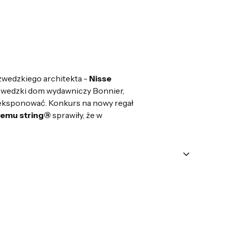
zwedzkiego architekta -
Nisse
zwedzki dom wydawniczy Bonnier,
mą eksponować. Konkurs na nowy regał
temu string®
sprawiły, że w