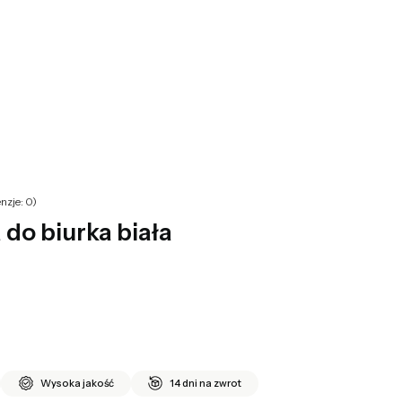
yku: 0. Zobacz szczegóły
nzje: 0)
do biurka biała
Wysoka jakość
14 dni na zwrot