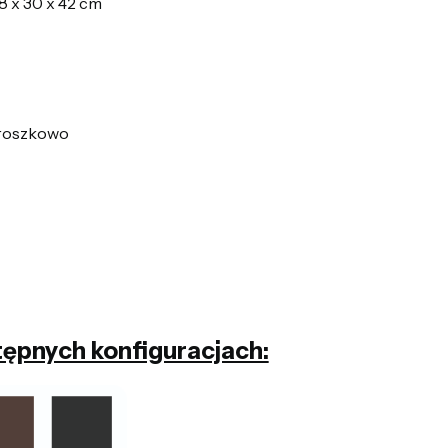
8 x 30 x 42 cm
 proszkowo
tępnych konfiguracjach: