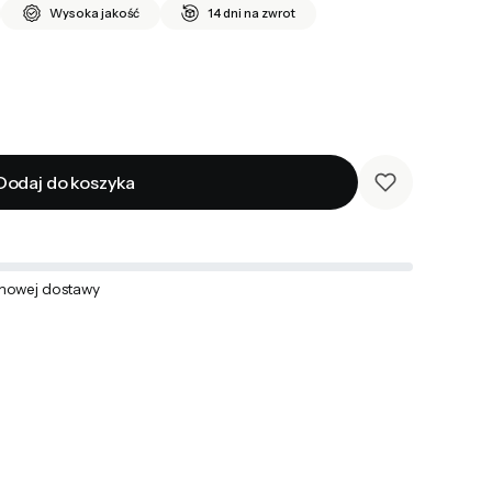
Wysoka jakość
14 dni na zwrot
Dodaj do koszyka
mowej dostawy