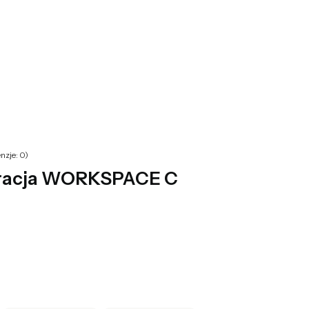
yku: 0. Zobacz szczegóły
nzje: 0)
uracja WORKSPACE C