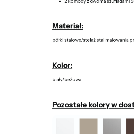
2 komody z dwoma szufladami 5
Materiał:
półki stalowe/stelaż stal malowania
Kolor:
biały/beżowa
Pozostałe kolory w dos