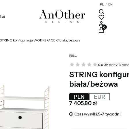
PL
/
EN
ści
Produkty w kosz
STRING konfiguracja WORKSPACE C biała/beżowa
0.00
(Oceny: 0 Rece
STRING konfig
biała/beżowa
PLN
EUR
Cena
7 405,80 zł
Czas wysyłki:
5-7 tygodni