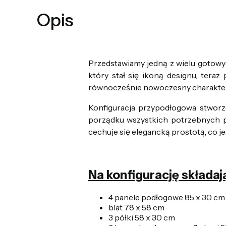
Opis
Przedstawiamy jedną z wielu gotowyc
który stał się ikoną designu, ter
równocześnie nowoczesny charakter
Konfiguracja przypodłogowa stwor
porządku wszystkich potrzebnych pr
cechuje się elegancką prostotą, co 
Na konfigurację składają
4 panele podłogowe 85 x 30 cm
blat 78 x 58 cm
3 półki 58 x 30 cm