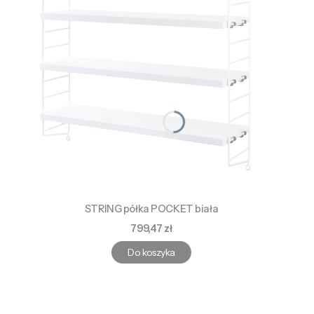
STRING półka POCKET biała
Cena
799,47 zł
Do koszyka