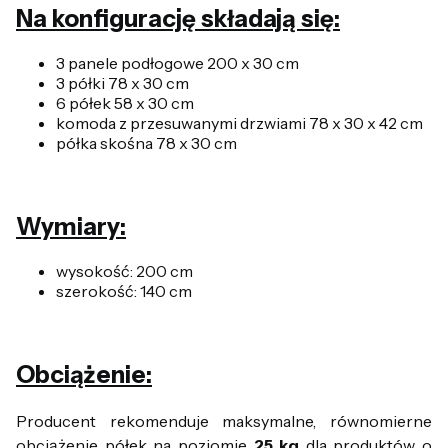
Na konfigurację składają się:
3 panele podłogowe 200 x 30 cm
3 półki 78 x 30 cm
6 półek 58 x 30 cm
komoda z przesuwanymi drzwiami 78 x 30 x 42 cm
półka skośna 78 x 30 cm
Wymiary:
wysokość: 200 cm
szerokość: 140 cm
Obciążenie:
Producent rekomenduje maksymalne, równomierne
obciążenie półek na poziomie
25 kg
dla produktów o