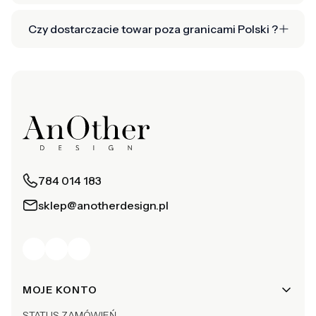
Czy dostarczacie towar poza granicami Polski ?
784 014 183
sklep@anotherdesign.pl
Linki w stopce
MOJE KONTO
STATUS ZAMÓWIEŃ