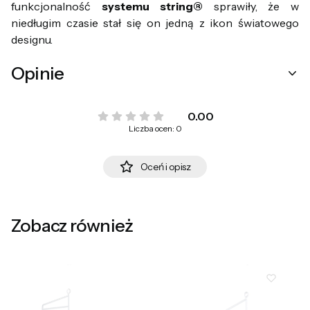
funkcjonalność
systemu string®
sprawiły, że w
niedługim czasie stał się on jedną z ikon światowego
designu.
Opinie
0.00
Liczba ocen: 0
Oceń i opisz
Zobacz również