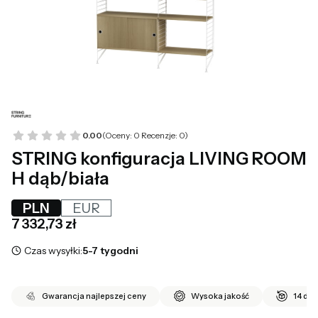
0.00
(Oceny: 0 Recenzje: 0)
STRING konfiguracja LIVING ROOM
H dąb/biała
PLN
EUR
Cena
7 332,73 zł
Czas wysyłki:
5-7 tygodni
Gwarancja najlepszej ceny
Wysoka jakość
14 dni