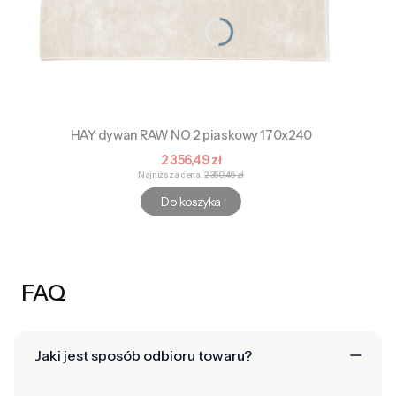
HAY dywan RAW NO 2 piaskowy 170x240
Cena promocyjna
2 356,49 zł
Najniższa cena:
2 350,46 zł
Do koszyka
FAQ
Jaki jest sposób odbioru towaru?