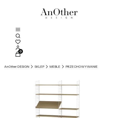
Otwórz wyszukiwarkę
Produkty w koszyku: 0. Zobacz szczegóły
AnOther DESIGN
SKLEP
MEBLE
PRZECHOWYWANIE