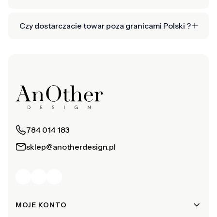
Czy dostarczacie towar poza granicami Polski ?
784 014 183
sklep@anotherdesign.pl
Linki w stopce
MOJE KONTO