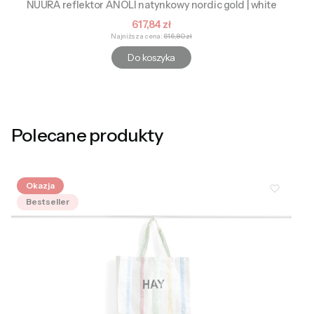
NUURA reflektor ANOLI natynkowy nordic gold | white
Cena promocyjna
617,84 zł
Najniższa cena:
616,80 zł
Do koszyka
Polecane produkty
Okazja
Bestseller