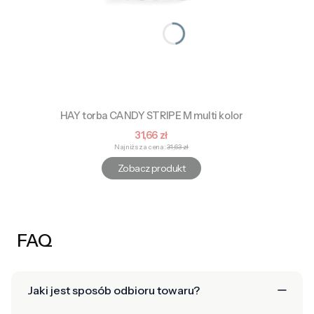
HAY torba CANDY STRIPE M multi kolor
Cena promocyjna
31,66 zł
Najniższa cena:
31,63 zł
Zobacz produkt
FAQ
Jaki jest sposób odbioru towaru?