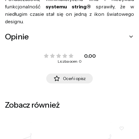
funkcjonalność
systemu string®
sprawiły, że w
niedługim czasie stał się on jedną z ikon światowego
designu.
Opinie
0.00
Liczba ocen: 0
Oceń i opisz
Zobacz również