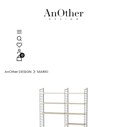
Otwórz wyszukiwarkę
Produkty w koszyku: 0. Zobacz szczegóły
AnOther DESIGN
MARKI