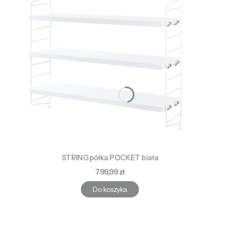
STRING półka POCKET biała
Cena
799,99 zł
Do koszyka