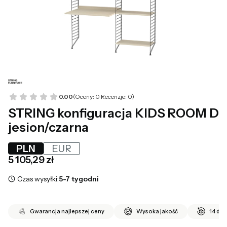
0.00
(Oceny: 0 Recenzje: 0)
STRING konfiguracja KIDS ROOM D
jesion/czarna
PLN
EUR
Cena
5 105,29 zł
Czas wysyłki:
5-7 tygodni
Gwarancja najlepszej ceny
Wysoka jakość
14 dni