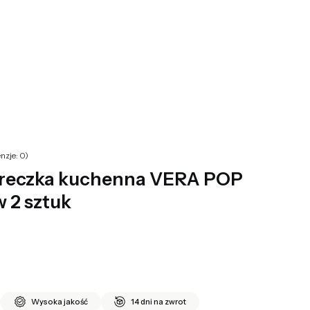
yku: 0. Zobacz szczegóły
nzje: 0)
reczka kuchenna VERA POP
w 2 sztuk
Wysoka jakość
14 dni na zwrot