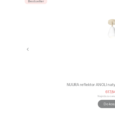
Bestseller
NUURA reflektor ANOLI naty
Cena
617,84
Najniższa cen
Do kos