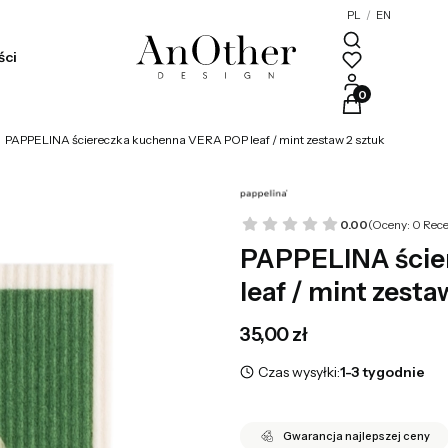
PL
/
EN
ści
Produkty w kosz
PAPPELINA ściereczka kuchenna VERA POP leaf / mint zestaw 2 sztuk
0.00
(Oceny: 0 Rece
PAPPELINA ście
leaf / mint zesta
Cena
35,00 zł
Czas wysyłki:
1-3 tygodnie
Gwarancja najlepszej ceny