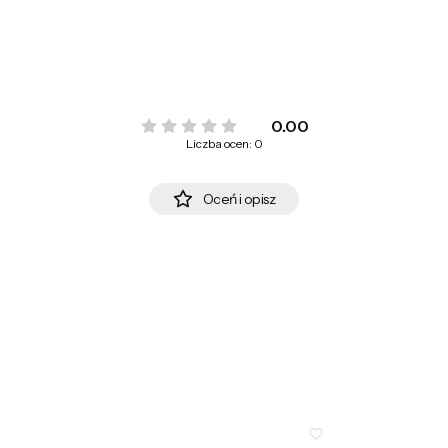
0.00
Liczba ocen: 0
Oceń i opisz