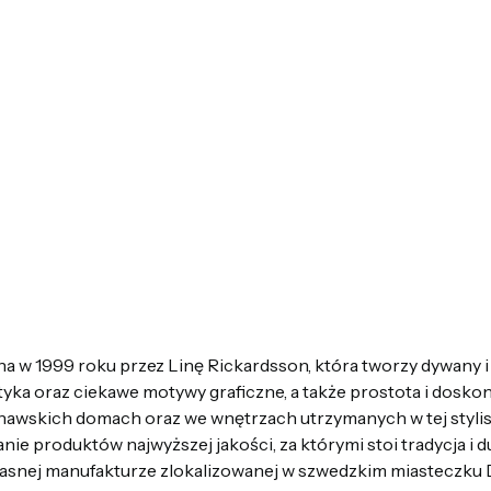
a w 1999 roku przez Linę Rickardsson, która tworzy dywany 
yka oraz ciekawe motywy graficzne, a także prostota i dosko
nawskich domach oraz we wnętrzach utrzymanych w tej stylis
ie produktów najwyższej jakości, za którymi stoi tradycja i
własnej manufakturze zlokalizowanej w szwedzkim miasteczku