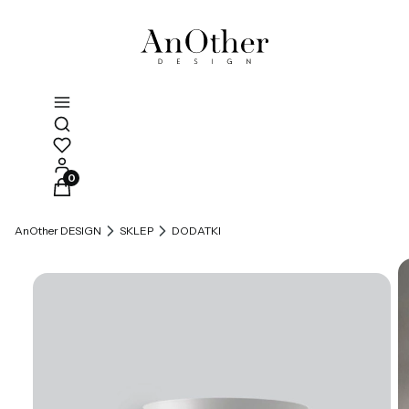
Otwórz wyszukiwarkę
Produkty w koszyku: 0. Zobacz szczegóły
AnOther DESIGN
SKLEP
DODATKI