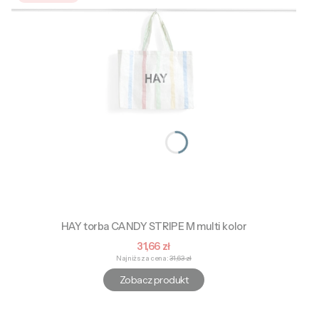
HAY torba CANDY STRIPE M multi kolor
Cena promocyjna
31,66 zł
Najniższa cena:
31,63 zł
Zobacz produkt