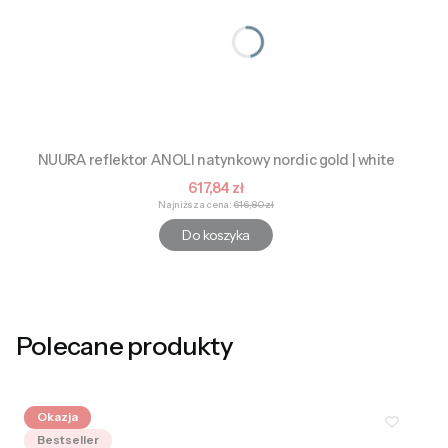
NUURA reflektor ANOLI natynkowy nordic gold | white
Cena promocyjna
617,84 zł
Najniższa cena:
616,80 zł
Do koszyka
Polecane produkty
Okazja
Bestseller