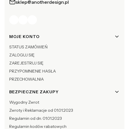
sklep@anotherdesign.pl
Linki w stopce
MOJE KONTO
STATUS ZAMÓWIEŃ
ZALOGUJ SIĘ
ZAREJESTRUJ SIĘ
PRZYPOMNIENIE HASŁA
PRZECHOWALNIA
BEZPIECZNE ZAKUPY
Wygodny Zwrot
Zwroty i Reklamacje od 01.01.2023
Regulamin od dn. 01.01.2023
Regulamin kodów rabatowych