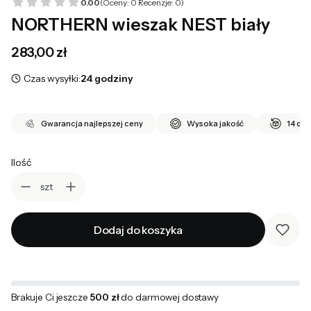
0.00
(Oceny: 0 Recenzje: 0)
NORTHERN wieszak NEST biały
Cena
283,00 zł
Czas wysyłki:
24 godziny
Gwarancja najlepszej ceny
Wysoka jakość
14 dni
Ilość
szt
Dodaj do koszyka
Brakuje Ci jeszcze
500 zł
do darmowej dostawy