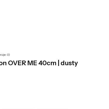
yku: 0. Zobacz szczegóły
nzje: 0)
n OVER ME 40cm | dusty