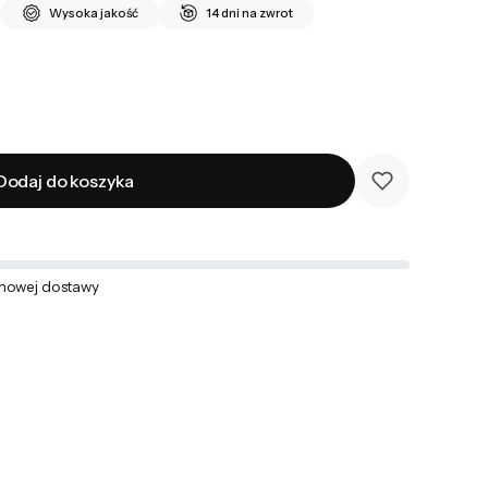
Wysoka jakość
14 dni na zwrot
Dodaj do koszyka
mowej dostawy