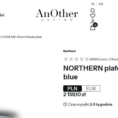
PL
/
EN
ści
Produkty w kosz
 OVER ME 40cm | dusty blue
0.00
(Oceny: 0 Rece
NORTHERN plafo
blue
PLN
EUR
Cena
2 159,10 zł
Czas wysyłki:
2-3 tygodnie