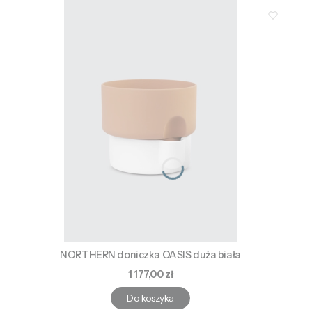
NORTHERN doniczka OASIS duża biała
Cena
1 177,00 zł
Do koszyka