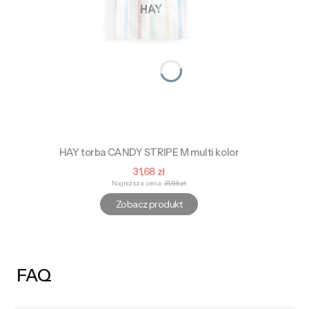
HAY torba CANDY STRIPE M multi kolor
Cena promocyjna
31,68 zł
Najniższa cena:
31,66 zł
Zobacz produkt
FAQ