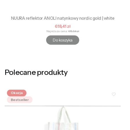
NUURA reflektor ANOLI natynkowy nordic gold | white
Cena promocyjna
618,41 zł
Najniższa cena:
615,64 zł
Do koszyka
Polecane produkty
Okazja
Bestseller