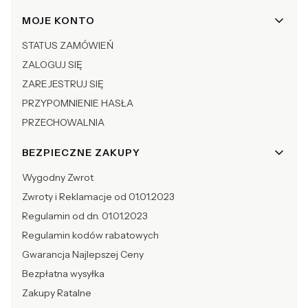
Linki w stopce
MOJE KONTO
STATUS ZAMÓWIEŃ
ZALOGUJ SIĘ
ZAREJESTRUJ SIĘ
PRZYPOMNIENIE HASŁA
PRZECHOWALNIA
BEZPIECZNE ZAKUPY
Wygodny Zwrot
Zwroty i Reklamacje od 01.01.2023
Regulamin od dn. 01.01.2023
Regulamin kodów rabatowych
Gwarancja Najlepszej Ceny
Bezpłatna wysyłka
Zakupy Ratalne