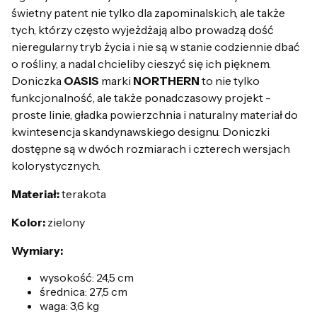
świetny patent nie tylko dla zapominalskich, ale także
tych, którzy często wyjeżdżają albo prowadzą dość
nieregularny tryb życia i nie są w stanie codziennie dbać
o rośliny, a nadal chcieliby cieszyć się ich pięknem.
Doniczka
OASIS
marki
NORTHERN
to nie tylko
funkcjonalność, ale także ponadczasowy projekt -
proste linie, gładka powierzchnia i naturalny materiał do
kwintesencja skandynawskiego designu. Doniczki
dostępne są w dwóch rozmiarach i czterech wersjach
kolorystycznych.
Materiał:
terakota
Kolor:
zielony
Wymiary:
wysokość: 24,5 cm
średnica: 27,5 cm
waga: 3,6 kg