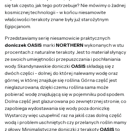
się tak często, jak tego potrzebuje? Nie mówimy o żadnej
kosmicznej technologii - w końcu niesamowite
właściwości terakoty znane były już starożytnym
Egipcjanom.
Przedstawiamy serię niesamowicie praktycznych
doniczek OASIS
marki
NORTHERN
wykonanych w stu
procentach z naturalne terakoty. Jest to materiał słynący
ze swoich umiejętności przepuszczania i pochłaniania
wody. Skandynawskie doniczki
OASIS
składają się z
dwóch części - dolnej, do której nalewamy wodę oraz
górnej, w której znajduje się roślina. Górna część jest
nieglazurowana, dzięki czemu roślina sama może
pobierać wodę znajdującą się w pojemniku pod spodem.
Dolna część jest glazurowana po zewnętrznej stronie, co
zapobiega wydostawania się wody poza doniczkę.
Wystarczy więc uzupełnić raz na jakiś czas dolną część
wodą i problem uschniętych czy przelanych roślin mamy
z głowy. Minimalistyczne doniczki z terakoty
OASIS
to