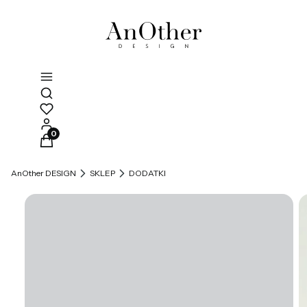
Otwórz wyszukiwarkę
Produkty w koszyku: 0. Zobacz szczegóły
AnOther DESIGN
SKLEP
DODATKI