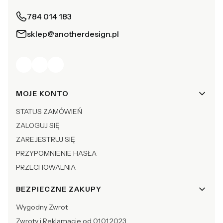
784 014 183
sklep@anotherdesign.pl
Linki w stopce
MOJE KONTO
STATUS ZAMÓWIEŃ
ZALOGUJ SIĘ
ZAREJESTRUJ SIĘ
PRZYPOMNIENIE HASŁA
PRZECHOWALNIA
BEZPIECZNE ZAKUPY
Wygodny Zwrot
Zwroty i Reklamacje od 01.01.2023