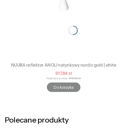
NUURA reflektor ANOLI natynkowy nordic gold | white
Cena promocyjna
617,84 zł
Najniższa cena:
616,80 zł
Do koszyka
Polecane produkty