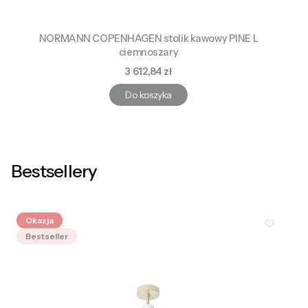
NORMANN COPENHAGEN stolik kawowy PINE L
ciemnoszary
Cena
3 612,84 zł
Do koszyka
Bestsellery
Okazja
Bestseller