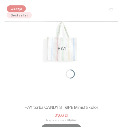
Okazja
Bestseller
HAY torba CANDY STRIPE M multi kolor
Cena promocyjna
31,66 zł
Najniższa cena:
31,63 zł