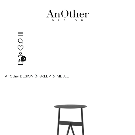
Otwórz wyszukiwarkę
Produkty w koszyku: 0. Zobacz szczegóły
AnOther DESIGN
SKLEP
MEBLE