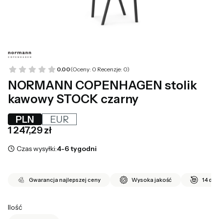
0.00
(Oceny: 0 Recenzje: 0)
NORMANN COPENHAGEN stolik
kawowy STOCK czarny
PLN
EUR
Cena
1 247,29 zł
Czas wysyłki:
4-6 tygodni
Gwarancja najlepszej ceny
Wysoka jakość
14 dni
Ilość