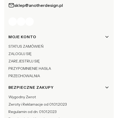
sklep@anotherdesign.pl
Linki w stopce
MOJE KONTO
STATUS ZAMÓWIEŃ
ZALOGUJ SIĘ
ZAREJESTRUJ SIĘ
PRZYPOMNIENIE HASŁA
PRZECHOWALNIA
BEZPIECZNE ZAKUPY
Wygodny Zwrot
Zwroty i Reklamacje od 01.01.2023
Regulamin od dn. 01.01.2023