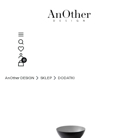
Otwórz wyszukiwarkę
Produkty w koszyku: 0. Zobacz szczegóły
AnOther DESIGN
SKLEP
DODATKI