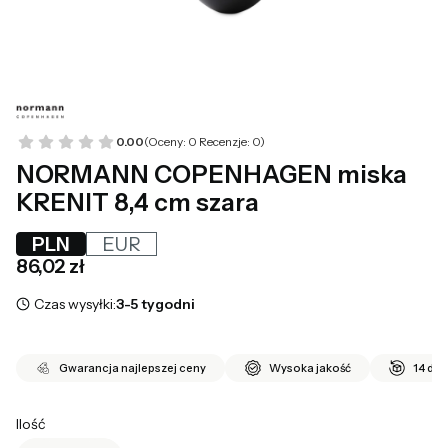
0.00
(Oceny: 0 Recenzje: 0)
NORMANN COPENHAGEN miska
KRENIT 8,4 cm szara
PLN
EUR
Cena
86,02 zł
Czas wysyłki:
3-5 tygodni
Gwarancja najlepszej ceny
Wysoka jakość
14 dni
Ilość