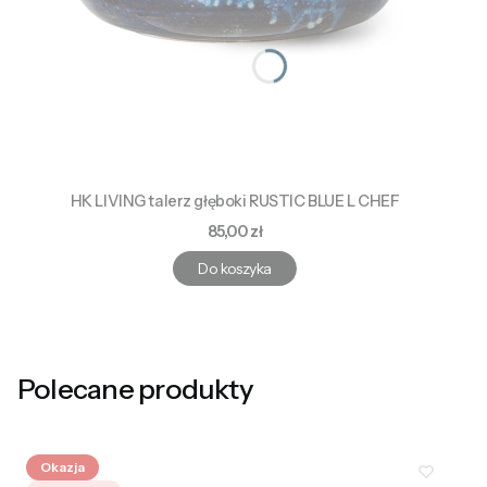
HK LIVING talerz głęboki RUSTIC BLUE L CHEF
Cena
85,00 zł
Do koszyka
Polecane produkty
Okazja