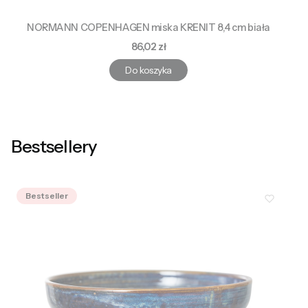
NORMANN COPENHAGEN miska KRENIT 8,4 cm biała
Cena
86,02 zł
Do koszyka
Bestsellery
Bestseller