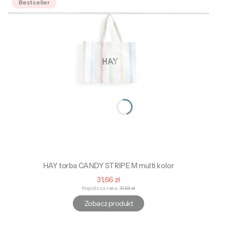
Bestseller
HAY torba CANDY STRIPE M multi kolor
Cena promocyjna
31,66 zł
Najniższa cena:
31,63 zł
Zobacz produkt