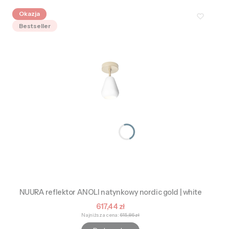
Okazja
Bestseller
NUURA reflektor ANOLI natynkowy nordic gold | white
Cena promocyjna
617,44 zł
Najniższa cena:
615,86 zł