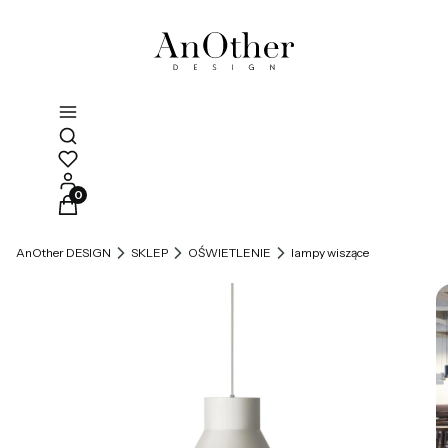
Otwórz wyszukiwarkę
Produkty w koszyku: 0. Zobacz szczegóły
AnOther DESIGN
SKLEP
OŚWIETLENIE
lampy wiszące