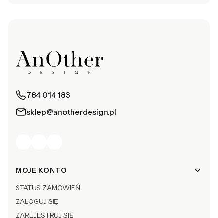
784 014 183
sklep@anotherdesign.pl
Linki w stopce
MOJE KONTO
STATUS ZAMÓWIEŃ
ZALOGUJ SIĘ
ZAREJESTRUJ SIĘ