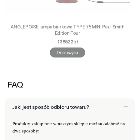
ANGLEPOISE lampa biurkowa TYPE 75 MINI Paul Smith
Edition Four
Cena
1 388,32 zł
Do koszyka
FAQ
Jaki jest sposób odbioru towaru?
Produkty zakupione w naszym sklepie można odebrać na
dwa sposoby: