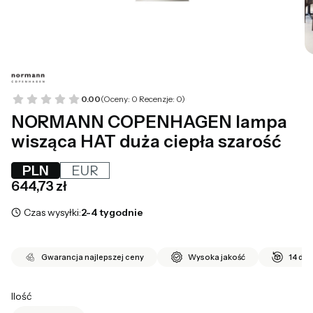
0.00
(Oceny: 0 Recenzje: 0)
NORMANN COPENHAGEN lampa
wisząca HAT duża ciepła szarość
PLN
EUR
Cena
644,73 zł
Czas wysyłki:
2-4 tygodnie
Gwarancja najlepszej ceny
Wysoka jakość
14 dni
Ilość