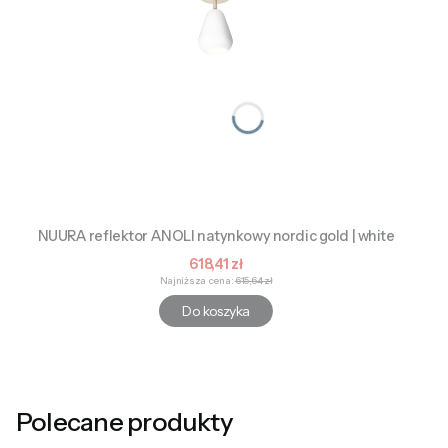
NUURA reflektor ANOLI natynkowy nordic gold | white
Cena promocyjna
618,41 zł
Najniższa cena:
615,64 zł
Do koszyka
Polecane produkty