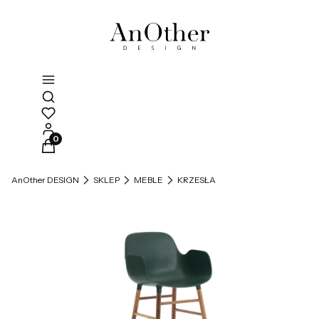
Otwórz wyszukiwarkę
Produkty w koszyku: 0. Zobacz szczegóły
AnOther DESIGN
SKLEP
MEBLE
KRZESŁA