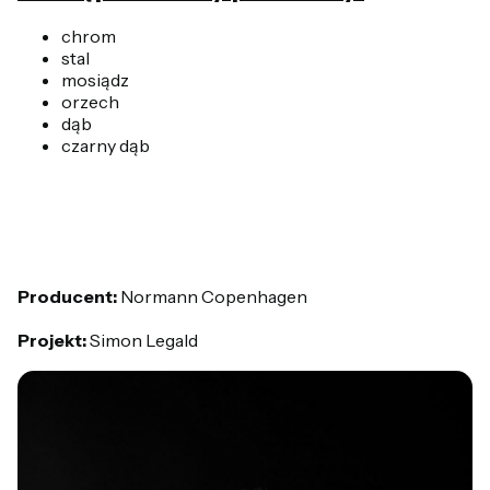
chrom
stal
mosiądz
orzech
dąb
czarny dąb
Producent:
Normann Copenhagen
Projekt:
Simon Legald