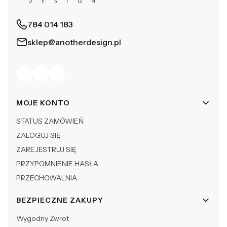
784 014 183
sklep@anotherdesign.pl
Linki w stopce
MOJE KONTO
STATUS ZAMÓWIEŃ
ZALOGUJ SIĘ
ZAREJESTRUJ SIĘ
PRZYPOMNIENIE HASŁA
PRZECHOWALNIA
BEZPIECZNE ZAKUPY
Wygodny Zwrot