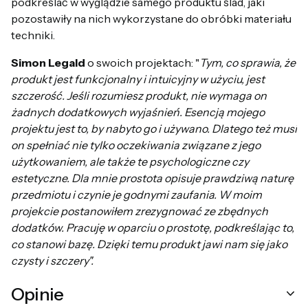
podkreślać w wyglądzie samego produktu ślad, jaki
pozostawiły na nich wykorzystane do obróbki materiału
techniki.
Simon Legald
o swoich projektach: "
Tym, co sprawia, że
produkt jest funkcjonalny i intuicyjny w użyciu, jest
szczerość. Jeśli rozumiesz produkt, nie wymaga on
żadnych dodatkowych wyjaśnień. Esencją mojego
projektu jest to, by nabyto go i używano. Dlatego też musi
on spełniać nie tylko oczekiwania związane z jego
użytkowaniem, ale także te psychologiczne czy
estetyczne. Dla mnie prostota opisuje prawdziwą naturę
przedmiotu i czynie je godnymi zaufania. W moim
projekcie postanowiłem zrezygnować ze zbędnych
dodatków. Pracuję w oparciu o prostotę, podkreślając to,
co stanowi bazę. Dzięki temu produkt jawi nam się jako
czysty i szczery".
Opinie