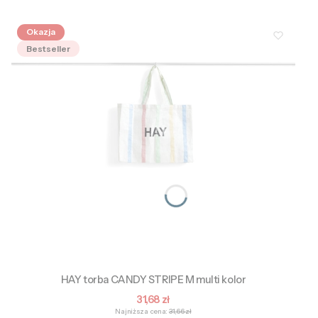
Okazja
Bestseller
HAY torba CANDY STRIPE M multi kolor
Cena promocyjna
31,68 zł
Najniższa cena:
31,66 zł