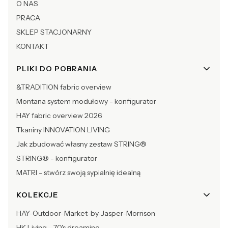
O NAS
PRACA
SKLEP STACJONARNY
KONTAKT
PLIKI DO POBRANIA
&TRADITION fabric overview
Montana system modułowy - konfigurator
HAY fabric overview 2026
Tkaniny INNOVATION LIVING
Jak zbudować własny zestaw STRING®
STRING® - konfigurator
MATRI - stwórz swoją sypialnię idealną
KOLEKCJE
HAY-Outdoor-Market-by-Jasper-Morrison
HK Living - 70's dreaming