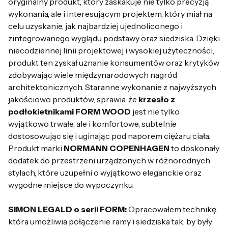
oryginalny produkt, który zaskakuje nie tylko precyzją
wykonania, ale i interesującym projektem, który miał na
celu uzyskanie, jak najbardziej ujednoliconego i
zintegrowanego wyglądu podstawy oraz siedziska. Dzięki
niecodziennej linii projektowej i wysokiej użyteczności,
produkt ten zyskał uznanie konsumentów oraz krytyków
zdobywając wiele międzynarodowych nagród
architektonicznych. Staranne wykonanie z najwyższych
jakościowo produktów, sprawia, że
krzesło z
podłokietnikami FORM WOOD
jest nie tylko
wyjątkowo trwałe, ale i komfortowe, subtelnie
dostosowując się i uginając pod naporem ciężaru ciała.
Produkt marki
NORMANN COPENHAGEN
to doskonały
dodatek do przestrzeni urządzonych w różnorodnych
stylach, które uzupełni o wyjątkowo eleganckie oraz
wygodne miejsce do wypoczynku.
SIMON LEGALD o serii FORM:
Opracowałem technikę,
która umożliwia połączenie ramy i siedziska tak, by były