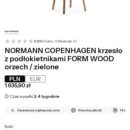
0.00
(Oceny: 0 Recenzje: 0)
NORMANN COPENHAGEN krzesło
z podłokietnikami FORM WOOD
orzech / zielone
PLN
EUR
Cena
1 635,90 zł
Czas wysyłki:
2-4 tygodnie
Gwarancja najlepszej ceny
Wysoka jakość
14 dni
Ilość