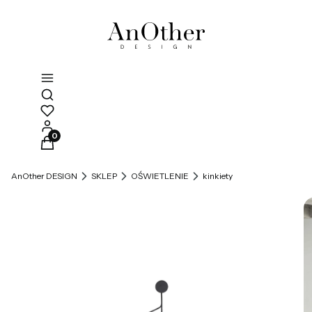
Otwórz wyszukiwarkę
Produkty w koszyku: 0. Zobacz szczegóły
AnOther DESIGN
SKLEP
OŚWIETLENIE
kinkiety