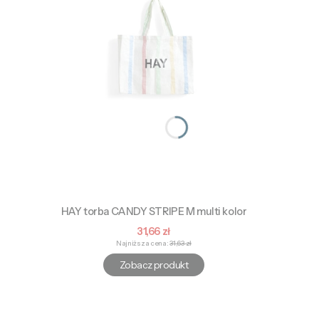
HAY torba CANDY STRIPE M multi kolor
Cena promocyjna
31,66 zł
Najniższa cena:
31,63 zł
Zobacz produkt