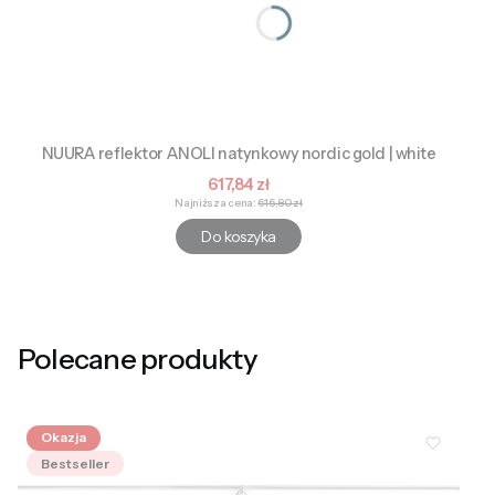
NUURA reflektor ANOLI natynkowy nordic gold | white
Cena promocyjna
617,84 zł
Najniższa cena:
616,80 zł
Do koszyka
Polecane produkty
Okazja
Bestseller