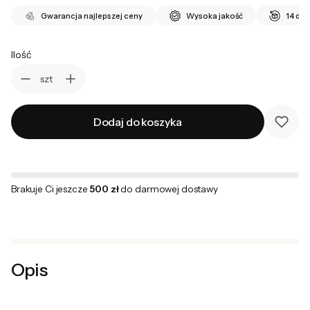
Gwarancja najlepszej ceny
Wysoka jakość
14 dni
Ilość
szt
Dodaj do koszyka
Brakuje Ci jeszcze
500 zł
do darmowej dostawy
Opis