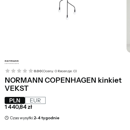
0.00
(Oceny: 0 Recenzje: 0)
NORMANN COPENHAGEN kinkiet
VEKST
PLN
EUR
Cena
1 440,84 zł
Czas wysyłki:
2-4 tygodnie