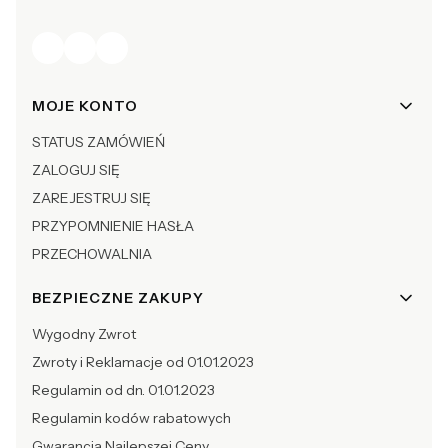
Linki w stopce
MOJE KONTO
STATUS ZAMÓWIEŃ
ZALOGUJ SIĘ
ZAREJESTRUJ SIĘ
PRZYPOMNIENIE HASŁA
PRZECHOWALNIA
BEZPIECZNE ZAKUPY
Wygodny Zwrot
Zwroty i Reklamacje od 01.01.2023
Regulamin od dn. 01.01.2023
Regulamin kodów rabatowych
Gwarancja Najlepszej Ceny