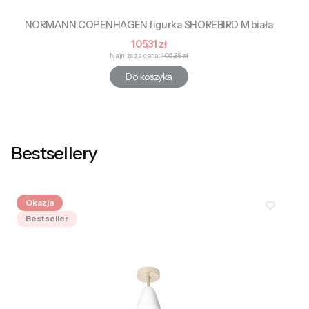
NORMANN COPENHAGEN figurka SHOREBIRD M biała
Cena promocyjna
105,31 zł
Najniższa cena:
105,38 zł
Do koszyka
Bestsellery
Okazja
Bestseller