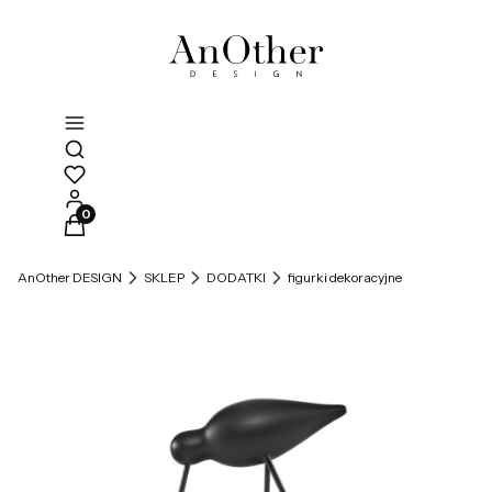
Otwórz wyszukiwarkę
Produkty w koszyku: 0. Zobacz szczegóły
AnOther DESIGN
SKLEP
DODATKI
figurki dekoracyjne