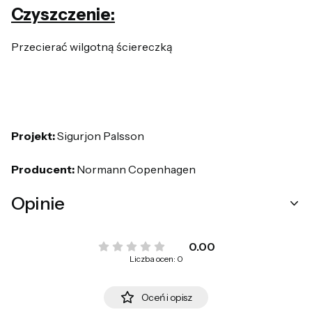
Czyszczenie:
Przecierać wilgotną ściereczką
Pr
ojekt:
Sigurjon Palsson
Producent:
Normann Copenhagen
Opinie
0.00
Liczba ocen: 0
Oceń i opisz