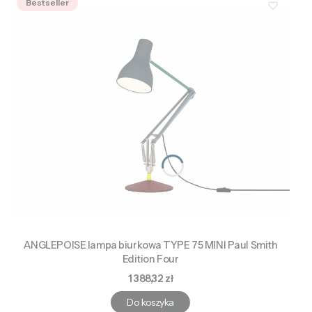
Bestseller
ANGLEPOISE lampa biurkowa TYPE 75 MINI Paul Smith
Edition Four
Cena
1 388,32 zł
Do koszyka