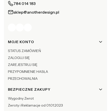
784 014 183
sklep@anotherdesign.pl
Linki w stopce
MOJE KONTO
STATUS ZAMÓWIEŃ
ZALOGUJ SIĘ
ZAREJESTRUJ SIĘ
PRZYPOMNIENIE HASŁA
PRZECHOWALNIA
BEZPIECZNE ZAKUPY
Wygodny Zwrot
Zwroty i Reklamacje od 01.01.2023