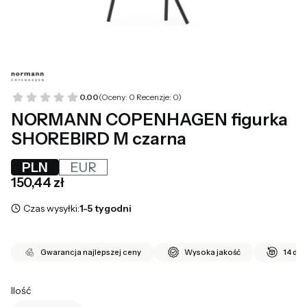
0.00
(Oceny: 0 Recenzje: 0)
NORMANN COPENHAGEN figurka
SHOREBIRD M czarna
PLN
EUR
Cena
150,44 zł
Czas wysyłki:
1-5 tygodni
Gwarancja najlepszej ceny
Wysoka jakość
14 dni
Ilość