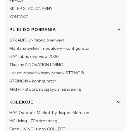
PRACA
SKLEP STACJONARNY
KONTAKT
PLIKI DO POBRANIA
&TRADITION fabric overview
Montana system modułowy - konfigurator
HAY fabric overview 2026
Tkaniny INNOVATION LIVING
Jak zbudować własny zestaw STRING®
STRING® - konfigurator
MATRI - stwórz swoją sypialnię idealną
KOLEKCJE
HAY-Outdoor-Market-by-Jasper-Morrison
HK Living - 70's dreaming
Ferm LIVING lampy COLLECT