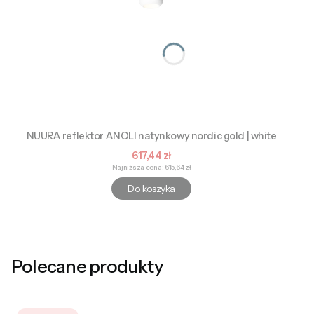
NUURA reflektor ANOLI natynkowy nordic gold | white
Cena promocyjna
617,44 zł
Najniższa cena:
615,64 zł
Do koszyka
Polecane produkty