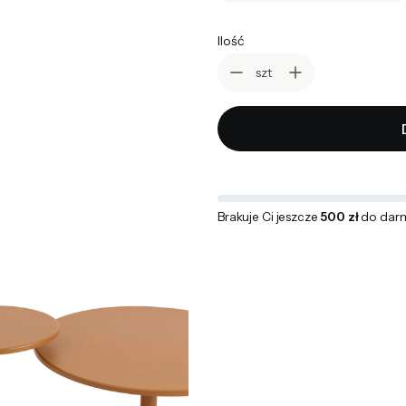
Ilość
szt
Brakuje Ci jeszcze
500 zł
do dar