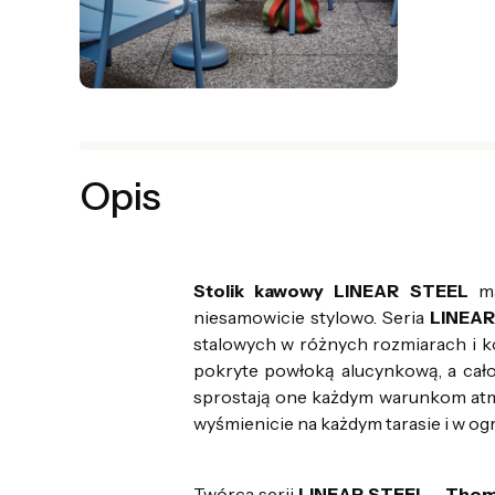
Opis
Stolik kawowy LINEAR STEEL
m
niesamowicie stylowo. Seria
LINEAR
stalowych w różnych rozmiarach i kol
pokryte powłoką alucynkową, a ca
sprostają one każdym warunkom atm
wyśmienicie na każdym tarasie i w og
Twórca serii
LINEAR STEEL
-
Thom