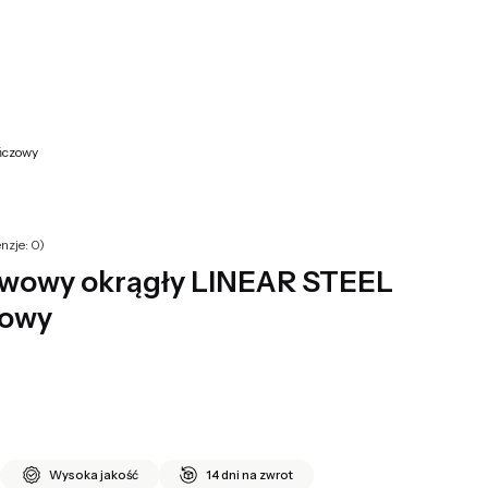
yku: 0. Zobacz szczegóły
ńczowy
nzje: 0)
awowy okrągły LINEAR STEEL
zowy
Wysoka jakość
14 dni na zwrot