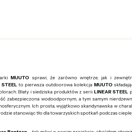
arki
MUUTO
sprawi, że zarówno wnętrze, jak i zewnęt
 STEEL
to pierwsza outdoorowa kolekcja
MUUTO
składając
orach. Blaty i siedziska produktów z serii
LINEAR STEEL
p
łość zabezpieczona wodoodpornym, a tym samym nierdzew
osferycznym. Ich prosta, wyjątkowo skandynawska w charak
rodzie stanowiąc tło dla towarzyskich spotkań podczas cieple
as Bentzen
- tak mówi o swoim projekcie:
chciałem stworz