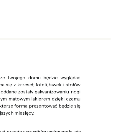
rze twojego domu będzie wyglądać
a się z krzeseł, foteli, ławek i stołów
oddane zostały galwanizowaniu, nogi
nym matowym lakierem dzięki czemu
terze forma prezentować będzie się
jszych miesięcy.
yć przede wszystkim wytrzymałe, ale