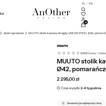
PL
/
EN
ści
Produkty w kosz
stoliki ogrodowe
MUUTO stolik kawowy okrągły LINEAR STEEL Ø42, pomara
0.00
(Oceny: 0 Rece
MUUTO stolik k
Ø42, pomarańc
Cena
2 295,00 zł
Czas wysyłki:
2-4 tygodnie
Gwarancja najlepszej ceny