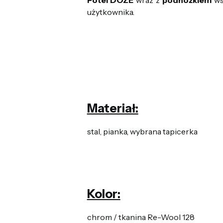
Fotel DOZE
wraz z
podnóżkiem
ws
użytkownika.
Materiał:
stal, pianka, wybrana tapicerka
Kolor:
chrom / tkanina Re-Wool 128