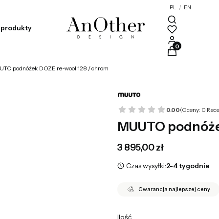
PL
/
EN
produkty
Produkty w kosz
TO podnóżek DOZE re-wool 128 / chrom
0.00
(Oceny: 0 Rece
MUUTO podnóżek
Cena
3 895,00 zł
Czas wysyłki:
2-4 tygodnie
Gwarancja najlepszej ceny
Ilość