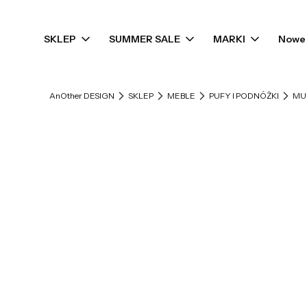
SKLEP
SUMMER SALE
MARKI
Nowe 
AnOther DESIGN
SKLEP
MEBLE
PUFY I PODNÓŻKI
MUU