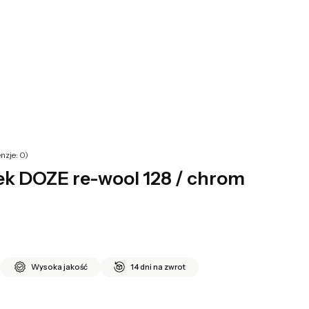
yku: 0. Zobacz szczegóły
nzje: 0)
 DOZE re-wool 128 / chrom
Wysoka jakość
14 dni na zwrot