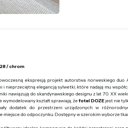
28 / chrom
owoczesną ekspresją projekt autorstwa norweskiego duo 
mi i nieprzeciętną elegancją sylwetki, które nadają mu wspó
niki nawiązują do skandynawskiego designu z lat 70. XX wie
e wymodelowany kształt sprawiają, że
fotel DOZE
jest nie ty
ły dodatek do przestrzeni urządzonych w różnorodnych
e miejsce do odpoczynku. Dostępny w szerokim wyborze tkan