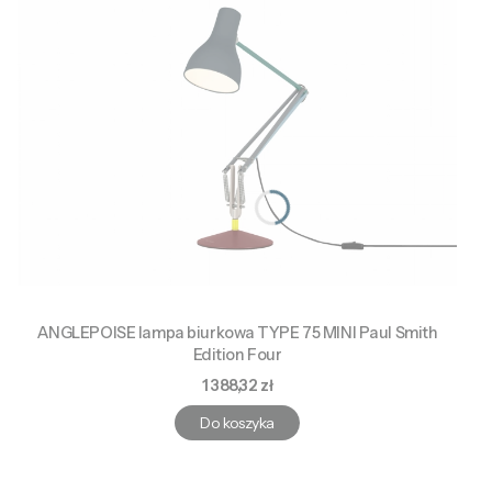
ANGLEPOISE lampa biurkowa TYPE 75 MINI Paul Smith
Edition Four
Cena
1 388,32 zł
Do koszyka