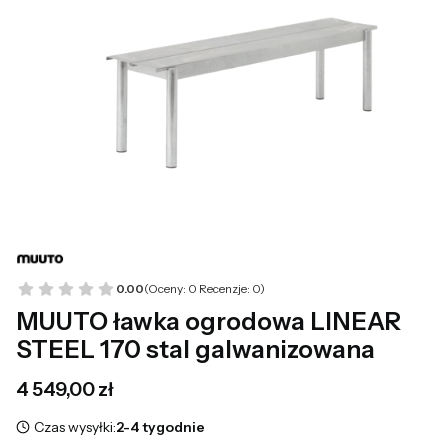
0.00
(Oceny: 0 Recenzje: 0)
MUUTO ławka ogrodowa LINEAR
STEEL 170 stal galwanizowana
Cena
4 549,00 zł
Czas wysyłki:
2-4 tygodnie