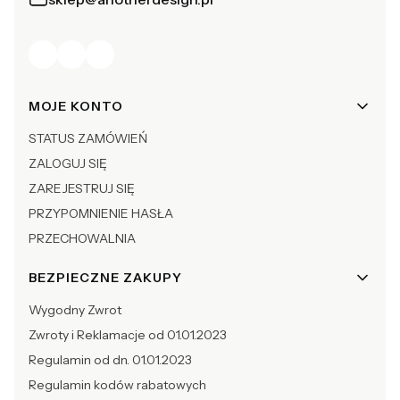
Linki w stopce
MOJE KONTO
STATUS ZAMÓWIEŃ
ZALOGUJ SIĘ
ZAREJESTRUJ SIĘ
PRZYPOMNIENIE HASŁA
PRZECHOWALNIA
BEZPIECZNE ZAKUPY
Wygodny Zwrot
Zwroty i Reklamacje od 01.01.2023
Regulamin od dn. 01.01.2023
Regulamin kodów rabatowych