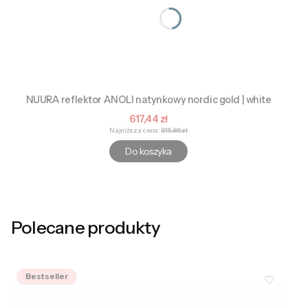
NUURA reflektor ANOLI natynkowy nordic gold | white
Cena promocyjna
617,44 zł
Najniższa cena:
615,86 zł
Do koszyka
Polecane produkty
Bestseller