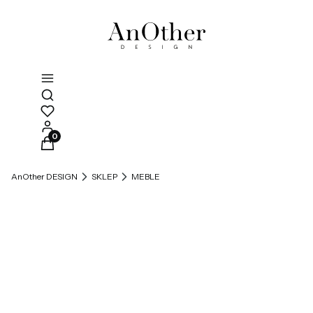
Otwórz wyszukiwarkę
Produkty w koszyku: 0. Zobacz szczegóły
AnOther DESIGN
SKLEP
MEBLE