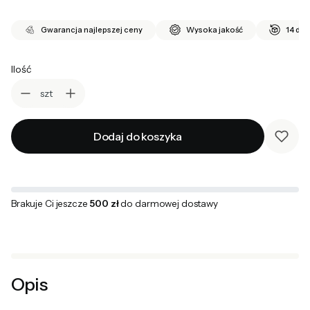
Gwarancja najlepszej ceny
Wysoka jakość
14 dni
Ilość
szt
Dodaj do koszyka
Brakuje Ci jeszcze
500 zł
do darmowej dostawy
Opis