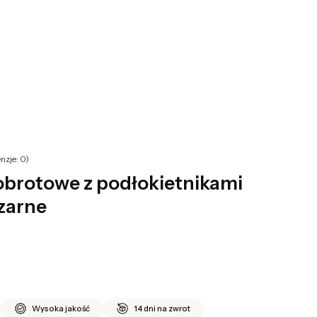
yku: 0. Zobacz szczegóły
nzje: 0)
brotowe z podłokietnikami
zarne
Wysoka jakość
14 dni na zwrot