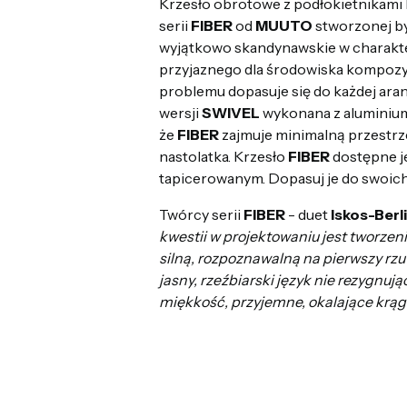
Krzesło obrotowe z podłokietnikami 
serii
FIBER
od
MUUTO
stworzonej by
wyjątkowo skandynawskie w charakt
przyjaznego dla środowiska kompozyt
problemu dopasuje się do każdej ara
wersji
SWIVEL
wykonana z aluminium
że
FIBER
zajmuje minimalną przestrz
nastolatka. Krzesło
FIBER
dostępne je
tapicerowanym. Dopasuj je do swoich 
Twórcy serii
FIBER
- duet
Iskos-Berl
kwestii w projektowaniu jest tworzen
silną, rozpoznawalną na pierwszy rz
jasny, rzeźbiarski język nie rezygnuj
miękkość, przyjemne, okalające krąg