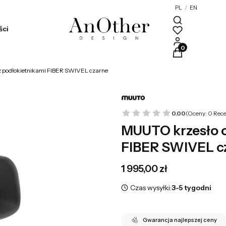
PL
/
EN
ści
Produkty w kosz
 podłokietnikami FIBER SWIVEL czarne
0.00
(Oceny: 0 Rece
MUUTO krzesło o
FIBER SWIVEL c
Cena
1 995,00 zł
Czas wysyłki:
3-5 tygodni
Gwarancja najlepszej ceny