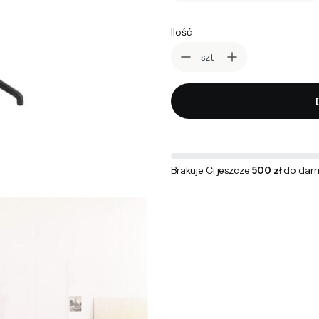
Ilość
szt
Brakuje Ci jeszcze
500 zł
do dar