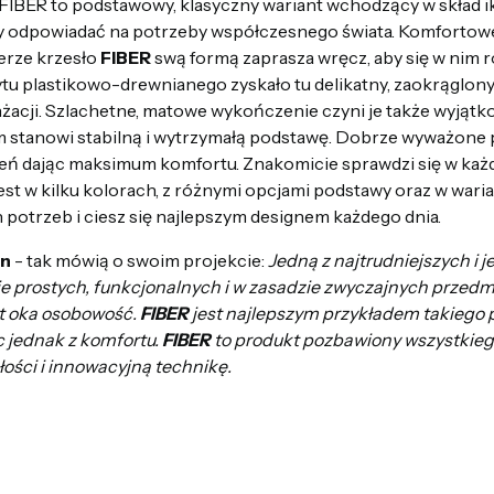
FIBER to podstawowy, klasyczny wariant wchodzący w skład ik
 odpowiadać na potrzeby współczesnego świata. Komfortowe i
erze krzesło
FIBER
swą formą zaprasza wręcz, aby się w nim r
u plastikowo-drewnianego zyskało tu delikatny, zaokrąglony 
nżacji. Szlachetne, matowe wykończenie czyni je także wyjąt
 stanowi stabilną i wytrzymałą podstawę. Dobrze wyważone p
eń dając maksimum komfortu. Znakomicie sprawdzi się w każd
st w kilku kolorach, z różnymi opcjami podstawy oraz w waria
potrzeb i ciesz się najlepszym designem każdego dnia.
in
- tak mówią o swoim projekcie:
Jedną z najtrudniejszych i 
ie prostych, funkcjonalnych i w zasadzie zwyczajnych przedm
ut oka osobowość.
FIBER
jest najlepszym przykładem takiego 
ąc jednak z komfortu.
FIBER
to produkt pozbawiony wszystkiego
łości i innowacyjną technikę.