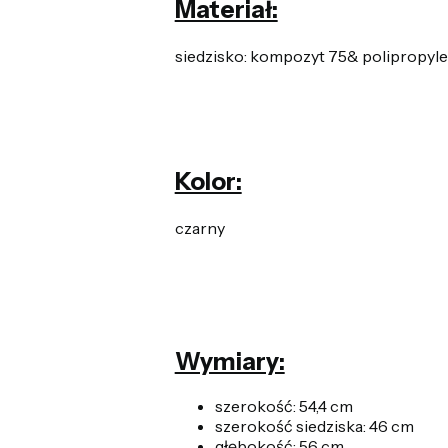
Materiał:
siedzisko: kompozyt 75& polipropyle
Kolor:
czarny
Wymiary:
szerokość: 54,4 cm
szerokość siedziska: 46 cm
głębokość: 56 cm