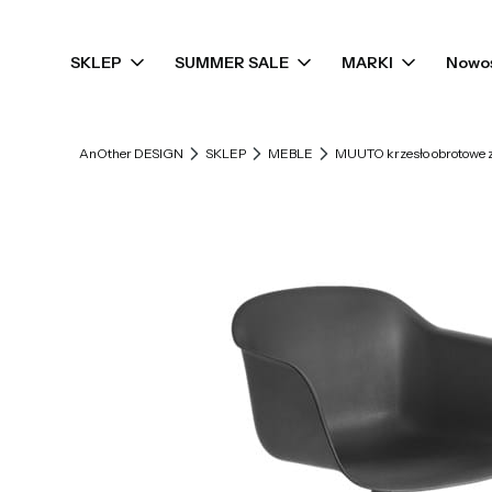
SKLEP
SUMMER SALE
MARKI
Nowo
AnOther DESIGN
SKLEP
MEBLE
MUUTO krzesło obrotowe z