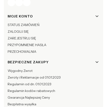
Linki w stopce
MOJE KONTO
STATUS ZAMÓWIEŃ
ZALOGUJ SIĘ
ZAREJESTRUJ SIĘ
PRZYPOMNIENIE HASŁA
PRZECHOWALNIA
BEZPIECZNE ZAKUPY
Wygodny Zwrot
Zwroty i Reklamacje od 01.01.2023
Regulamin od dn. 01.01.2023
Regulamin kodów rabatowych
Gwarancja Najlepszej Ceny
Bezpłatna wysyłka