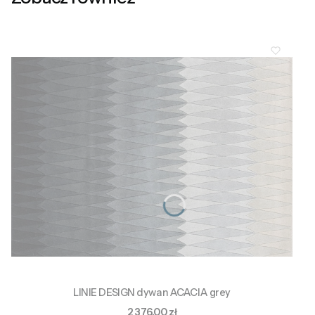
LINIE DESIGN dywan ACACIA grey
Cena
2 376,00 zł