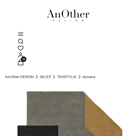
Otwórz wyszukiwarkę
Produkty w koszyku: 0. Zobacz szczegóły
AnOther DESIGN
SKLEP
TEKSTYLIA
dywany