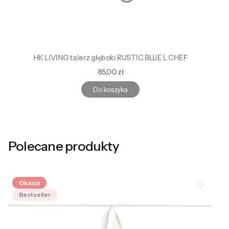
HK LIVING talerz głęboki RUSTIC BLUE L CHEF
Cena
85,00 zł
Do koszyka
Polecane produkty
Okazja
Bestseller