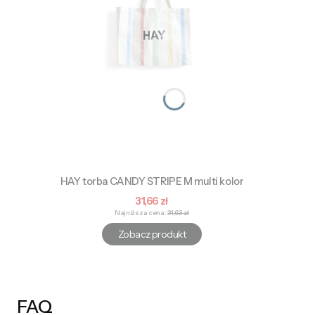
HAY torba CANDY STRIPE M multi kolor
Cena promocyjna
31,66 zł
Najniższa cena:
31,63 zł
Zobacz produkt
FAQ