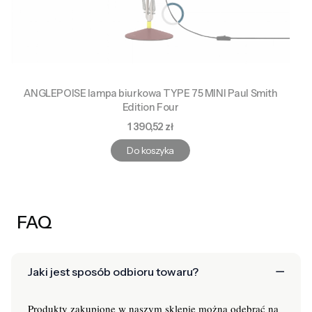
ANGLEPOISE lampa biurkowa TYPE 75 MINI Paul Smith
Edition Four
Cena
1 390,52 zł
Do koszyka
FAQ
Jaki jest sposób odbioru towaru?
Produkty zakupione w naszym sklepie można odebrać na