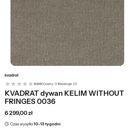
0.00
(Oceny: 0 Recenzje: 0)
KVADRAT dywan KELIM WITHOUT
FRINGES 0036
Cena
6 299,00 zł
Czas wysyłki:
10-13 tygodni