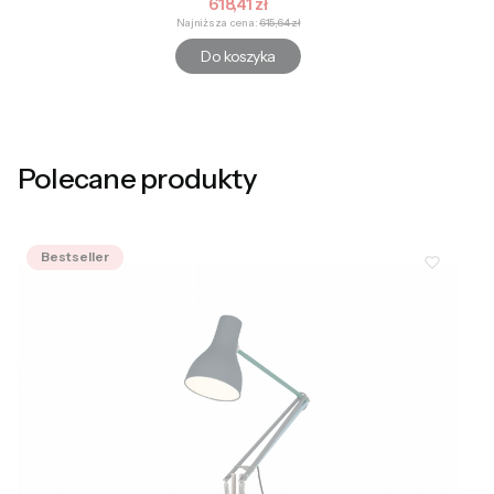
Cena promocyjna
618,41 zł
Najniższa cena:
615,64 zł
Do koszyka
Polecane produkty
Bestseller