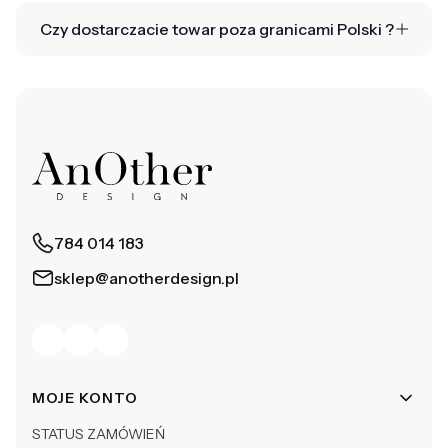
Czy dostarczacie towar poza granicami Polski ?
784 014 183
sklep@anotherdesign.pl
Linki w stopce
MOJE KONTO
STATUS ZAMÓWIEŃ