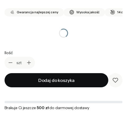
Gwarancja najlepszej ceny
Wysoka jakość
14 dni
*
wybierz rozmiar
Wybierz
Ilość
szt
Dodaj do koszyka
Brakuje Ci jeszcze
500 zł
do darmowej dostawy