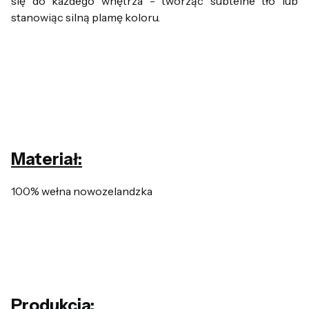
się do każdego wnętrza - tworząc subtelne tło lub
stanowiąc silną plamę koloru.
Materiał:
100% wełna nowozelandzka
Produkcja: