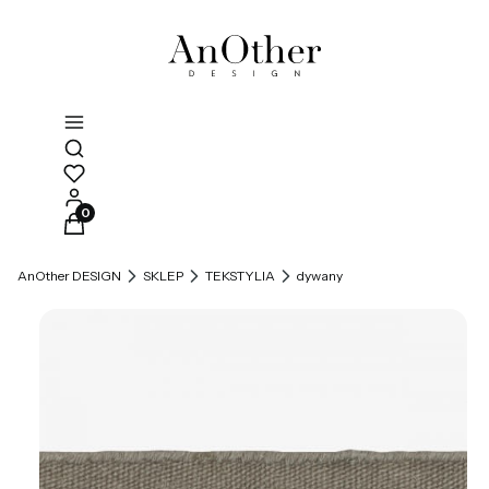
Otwórz wyszukiwarkę
Produkty w koszyku: 0. Zobacz szczegóły
AnOther DESIGN
SKLEP
TEKSTYLIA
dywany