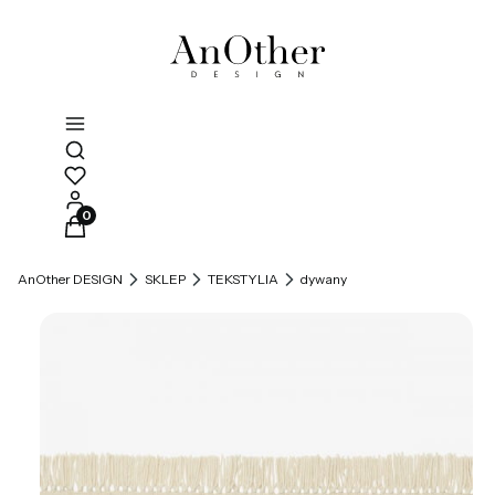
Otwórz wyszukiwarkę
Produkty w koszyku: 0. Zobacz szczegóły
AnOther DESIGN
SKLEP
TEKSTYLIA
dywany