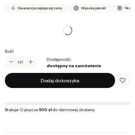
Gwarancja najlepszej ceny
Wysoka jakość
14 dni
*
wybierz rozmiar
Wybierz
Ilość
Dostępność:
szt
dostępny na zamówienie
Dodaj do koszyka
Brakuje Ci jeszcze
500 zł
do darmowej dostawy