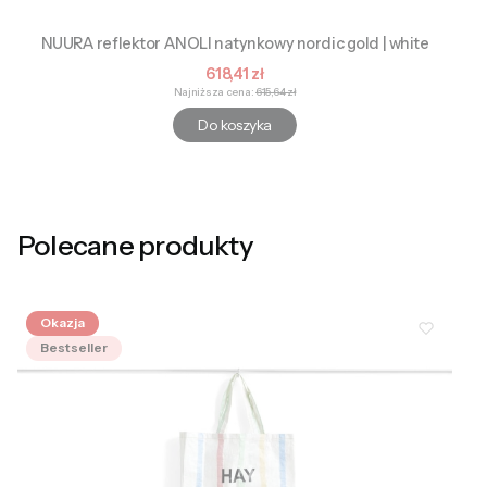
NUURA reflektor ANOLI natynkowy nordic gold | white
Cena promocyjna
618,41 zł
Najniższa cena:
615,64 zł
Do koszyka
Polecane produkty
Okazja
Bestseller