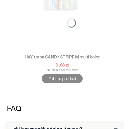
HAY torba CANDY STRIPE M multi kolor
Cena promocyjna
31,68 zł
Najniższa cena:
31,66 zł
Zobacz produkt
FAQ
Jaki jest sposób odbioru towaru?