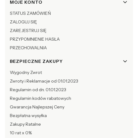
Linki w stopce
MOJE KONTO
STATUS ZAMÓWIEŃ
ZALOGUJ SIĘ
ZAREJESTRUJ SIĘ
PRZYPOMNIENIE HASŁA
PRZECHOWALNIA
BEZPIECZNE ZAKUPY
Wygodny Zwrot
Zwroty i Reklamacje od 01.01.2023
Regulamin od dn. 01.01.2023
Regulamin kodów rabatowych
Gwarancja Najlepszej Ceny
Bezpłatna wysyłka
Zakupy Ratalne
10 rat x 0%