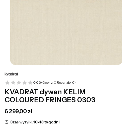
0.00
(Oceny: 0 Recenzje: 0)
KVADRAT dywan KELIM
COLOURED FRINGES 0303
Cena
6 299,00 zł
Czas wysyłki:
10-13 tygodni