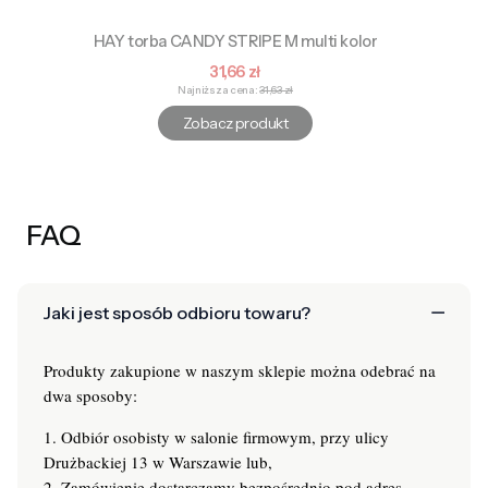
HAY torba CANDY STRIPE M multi kolor
Cena promocyjna
31,66 zł
Najniższa cena:
31,63 zł
Zobacz produkt
FAQ
Jaki jest sposób odbioru towaru?
Produkty zakupione w naszym sklepie można odebrać na
dwa sposoby:
1. Odbiór osobisty w salonie firmowym, przy ulicy
Drużbackiej 13 w Warszawie lub,
2. Zamówienie dostarczamy bezpośrednio pod adres