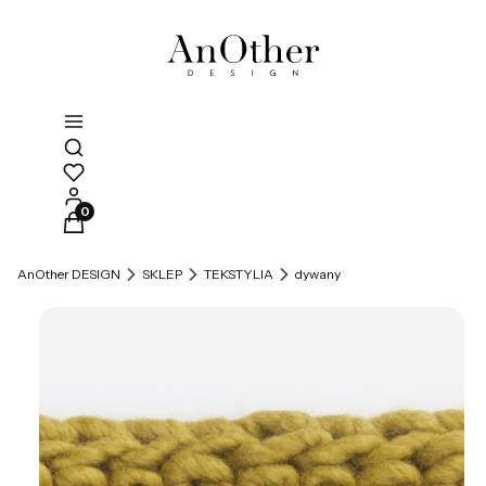
Otwórz wyszukiwarkę
Produkty w koszyku: 0. Zobacz szczegóły
AnOther DESIGN
SKLEP
TEKSTYLIA
dywany