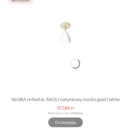
Bestseller
NUURA reflektor ANOLI natynkowy nordic gold | white
Cena promocyjna
617,84 zł
Najniższa cena:
616,80 zł
Do koszyka