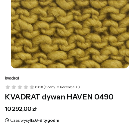
0.00
(Oceny: 0 Recenzje: 0)
KVADRAT dywan HAVEN 0490
Cena
10 292,00 zł
Czas wysyłki:
6-9 tygodni