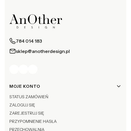
784 014 183
sklep@anotherdesign.pl
Linki w stopce
MOJE KONTO
STATUS ZAMÓWIEŃ
ZALOGUJ SIĘ
ZAREJESTRUJ SIĘ
PRZYPOMNIENIE HASŁA
PRZECHOWALNIA