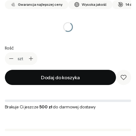
Gwarancja najlepszej ceny
Wysoka jakość
14 dni
*
wybierz rozmiar
Wybierz
Ilość
szt
Dodaj do koszyka
Brakuje Ci jeszcze
500 zł
do darmowej dostawy