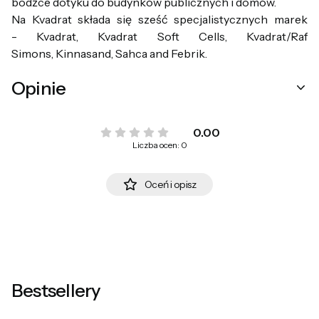
bodźce dotyku do budynków publicznych i domów.
Na Kvadrat składa się sześć specjalistycznych marek
- Kvadrat, Kvadrat Soft Cells, Kvadrat/Raf
Simons, Kinnasand, Sahca and Febrik.
Opinie
0.00
Liczba ocen: 0
Oceń i opisz
Bestsellery