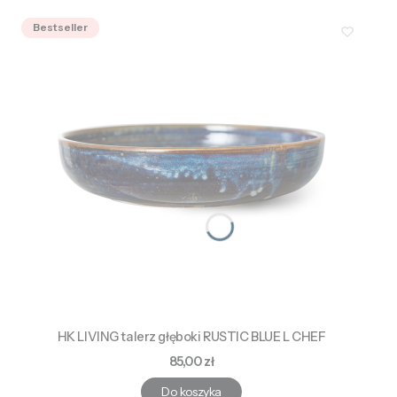
Bestseller
HK LIVING talerz głęboki RUSTIC BLUE L CHEF
Cena
85,00 zł
Do koszyka