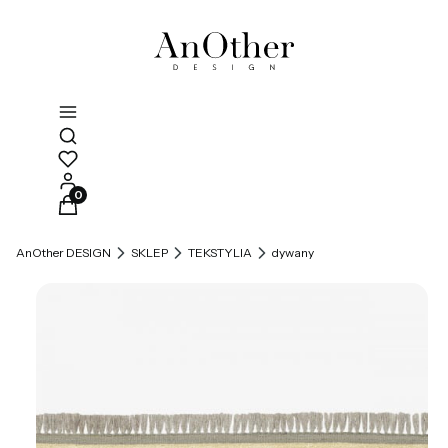
Otwórz wyszukiwarkę
Produkty w koszyku: 0. Zobacz szczegóły
AnOther DESIGN
SKLEP
TEKSTYLIA
dywany