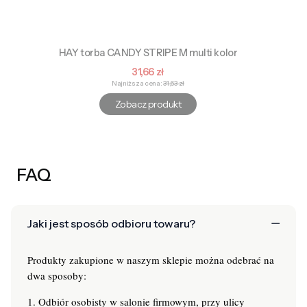
HAY torba CANDY STRIPE M multi kolor
Cena promocyjna
31,66 zł
Najniższa cena:
31,63 zł
Zobacz produkt
FAQ
Jaki jest sposób odbioru towaru?
Produkty zakupione w naszym sklepie można odebrać na
dwa sposoby:
1. Odbiór osobisty w salonie firmowym, przy ulicy