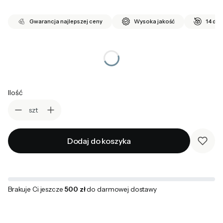
Gwarancja najlepszej ceny
Wysoka jakość
14 dni
*
wybierz rozmiar
Wybierz
Ilość
szt
Dodaj do koszyka
Brakuje Ci jeszcze
500 zł
do darmowej dostawy