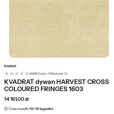
0.00
(Oceny: 0 Recenzje: 0)
KVADRAT dywan HARVEST CROSS
COLOURED FRINGES 1603
Cena
14 161,00 zł
Czas wysyłki:
10-13 tygodni