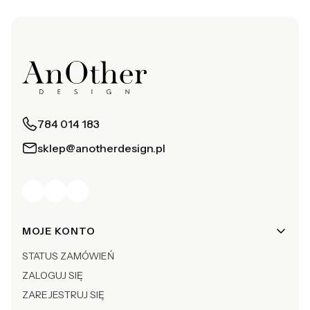
784 014 183
sklep@anotherdesign.pl
Linki w stopce
MOJE KONTO
STATUS ZAMÓWIEŃ
ZALOGUJ SIĘ
ZAREJESTRUJ SIĘ