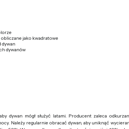
olorze
ą obliczane jako kwadratowe
d dywan
łych dywanów
 aby dywan mógł służyć latami. Producent zaleca odkurza
mocy. Należy regularnie obracać dywan, aby uniknąć wycier