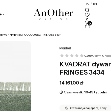
PL
/
EN
ści
Produkty w kosz
dywan HARVEST COLOURED FRINGES 3434
0.00
(Oceny: 0 Rece
KVADRAT dywa
FRINGES 3434
Cena
14 161,00 zł
Czas wysyłki:
10-13 tygodni
Gwarancja najlepszej ceny