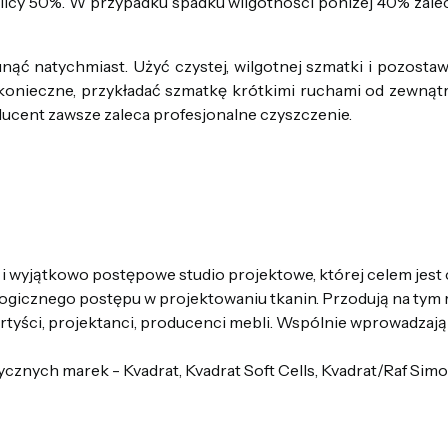
icy 50%. W przypadku spadku wilgotności poniżej 40% zalec
ąć natychmiast. Użyć czystej, wilgotnej szmatki i pozostaw
o konieczne, przykładać szmatkę krótkimi ruchami od zewną
ducent zawsze zaleca profesjonalne czyszczenie.
 i wyjątkowo postępowe studio projektowe, której celem jest 
ogicznego postępu w projektowaniu tkanin. Przodują na tym r
 artyści, projektanci, producenci mebli. Wspólnie wprowadzają
tycznych marek - Kvadrat, Kvadrat Soft Cells, Kvadrat/Raf Sim