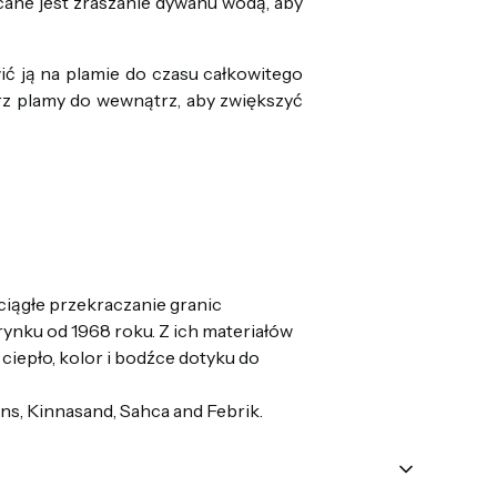
ane jest zraszanie dywanu wodą, aby
ić ją na plamie do czasu całkowitego
trz plamy do wewnątrz, aby zwiększyć
ciągłe przekraczanie granic
ynku od 1968 roku. Z ich materiałów
 ciepło, kolor i bodźce dotyku do
ons, Kinnasand, Sahca and Febrik.