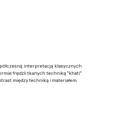
spółczesną interpretacją klasycznych
rmie frędzli tkanych techniką "khati"
rast między techniką i materiałem.