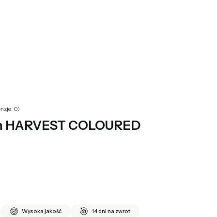
yku: 0. Zobacz szczegóły
nzje: 0)
n HARVEST COLOURED
Wysoka jakość
14 dni na zwrot