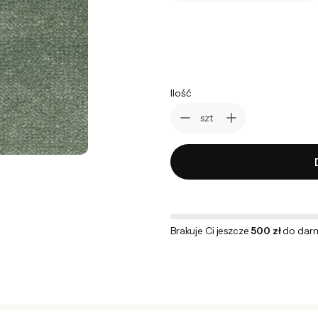
*
wybierz rozmiar
Wybierz
Ilość
szt
Brakuje Ci jeszcze
500 zł
do dar