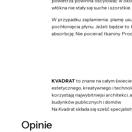
powietrza powinna oscylować w okol
włókna nie stały się suche i szorstkie.
W przypadku zaplamienia: plamę usun
pochłonięcia płynu. Jeżeli będzie t
absorbcję. Nie pocierać tkaniny. Pro
KVADRAT
to znane na całym świecie
estetycznego, kreatywnego i technol
korzystają najwybitniejsi architekci,
budynków publicznych i domów.
Na Kvadrat składa się sześć specjalis
Opinie