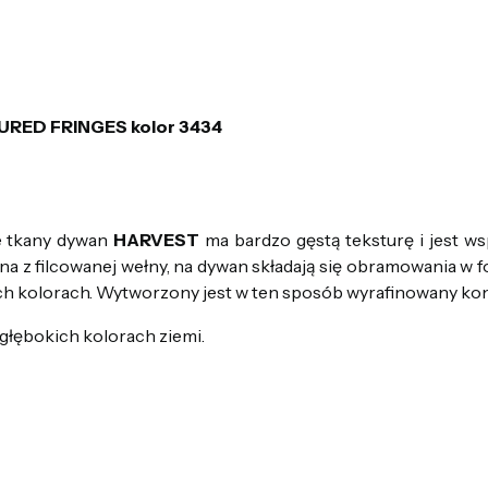
ED FRINGES kolor 3434
ie tkany dywan
HARVEST
ma bardzo gęstą teksturę i jest w
 z filcowanej wełny, na dywan składają się obramowania w fo
ch kolorach. Wytworzony jest w ten sposób wyrafinowany kont
głębokich kolorach ziemi.