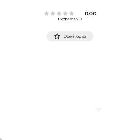
0.00
Liczba ocen: 0
Oceń i opisz