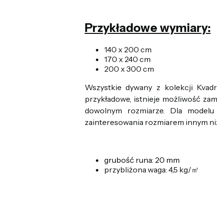
Przykładowe wymiary:
140 x 200 cm
170 x 240 cm
200 x 300 cm
Wszystkie dywany z kolekcji Kva
przykładowe, istnieje możliwość za
dowolnym rozmiarze. Dla model
zainteresowania rozmiarem innym ni
grubość runa: 20 mm
przybliżona waga: 4,5 kg/㎡