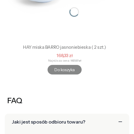
HAY miska BARRO jasnoniebieska ( 2 szt.)
Cena promocyjna
168,33 zł
Najniższa cena:
167,57 zł
Do koszyka
FAQ
Jaki jest sposób odbioru towaru?