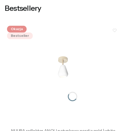
Bestsellery
Okazja
Bestseller
NUURA reflektor ANOLI natynkowy nordic gold | white