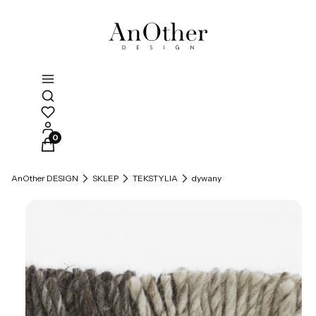
Otwórz wyszukiwarkę
Produkty w koszyku: 0. Zobacz szczegóły
AnOther DESIGN
SKLEP
TEKSTYLIA
dywany