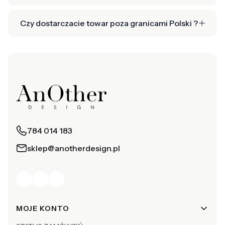
Czy dostarczacie towar poza granicami Polski ?
784 014 183
sklep@anotherdesign.pl
Linki w stopce
MOJE KONTO