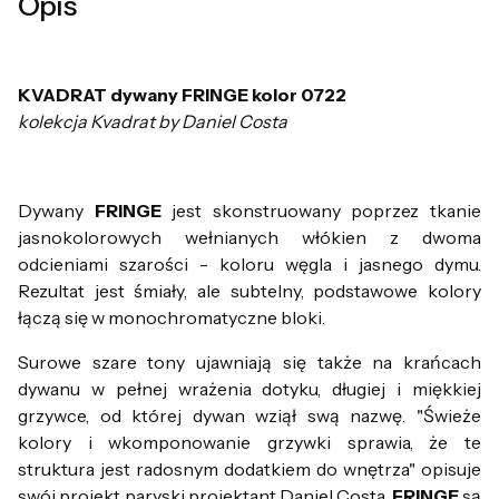
Opis
KVADRAT dywany FRINGE kolor 0722
kolekcja Kvadrat by Daniel Costa
Dywany
FRINGE
jest skonstruowany poprzez tkanie
jasnokolorowych wełnianych włókien z dwoma
odcieniami szarości - koloru węgla i jasnego dymu.
Rezultat jest śmiały, ale subtelny, podstawowe kolory
łączą się w monochromatyczne bloki.
Surowe szare tony ujawniają się także na krańcach
dywanu w pełnej wrażenia dotyku, długiej i miękkiej
grzywce, od której dywan wziął swą nazwę. "Świeże
kolory i wkomponowanie grzywki sprawia, że te
struktura jest radosnym dodatkiem do wnętrza" opisuje
swój projekt paryski projektant Daniel Costa.
FRINGE
są