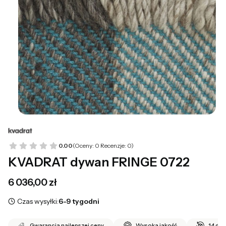
0.00
(Oceny: 0 Recenzje: 0)
KVADRAT dywan FRINGE 0722
Cena
6 036,00 zł
Czas wysyłki:
6-9 tygodni
Gwarancja najlepszej ceny
Wysoka jakość
14 dni