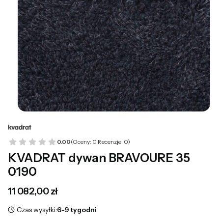
0.00
(Oceny: 0 Recenzje: 0)
KVADRAT dywan BRAVOURE 35
0190
Cena
11 082,00 zł
Czas wysyłki:
6-9 tygodni