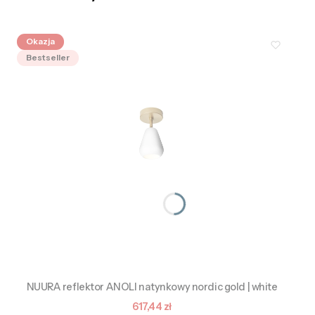
Okazja
Bestseller
NUURA reflektor ANOLI natynkowy nordic gold | white
Cena promocyjna
617,44 zł