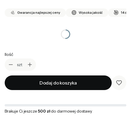
Gwarancja najlepszej ceny
Wysoka jakość
14 dni
*
wybierz rozmiar
Wybierz
Ilość
szt
Dodaj do koszyka
Brakuje Ci jeszcze
500 zł
do darmowej dostawy