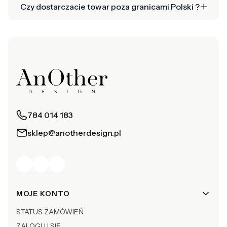
Czy dostarczacie towar poza granicami Polski ?
784 014 183
sklep@anotherdesign.pl
Linki w stopce
MOJE KONTO
STATUS ZAMÓWIEŃ
ZALOGUJ SIĘ