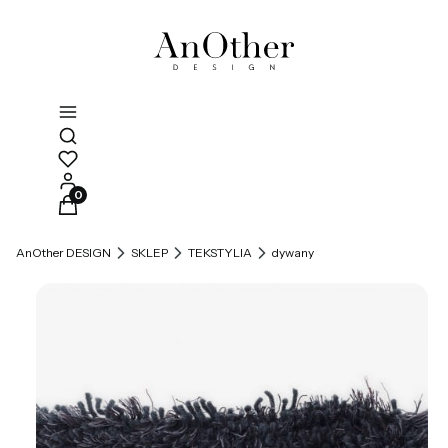
Otwórz wyszukiwarkę
Produkty w koszyku: 0. Zobacz szczegóły
AnOther DESIGN
SKLEP
TEKSTYLIA
dywany