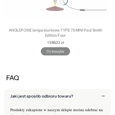
ANGLEPOISE lampa biurkowa TYPE 75 MINI Paul Smith
Edition Four
Cena
1 388,32 zł
Do koszyka
FAQ
Jaki jest sposób odbioru towaru?
Produkty zakupione w naszym sklepie można odebrać na