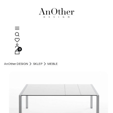
Otwórz wyszukiwarkę
Produkty w koszyku: 0. Zobacz szczegóły
AnOther DESIGN
SKLEP
MEBLE