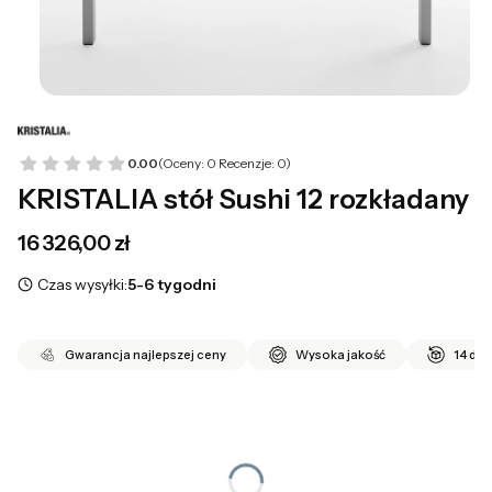
0.00
(Oceny: 0 Recenzje: 0)
KRISTALIA stół Sushi 12 rozkładany
Cena
16 326,00 zł
Czas wysyłki:
5-6 tygodni
Gwarancja najlepszej ceny
Wysoka jakość
14 dni
*
Długość blatu
Wybierz