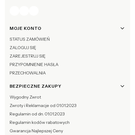
Linki w stopce
MOJE KONTO
STATUS ZAMÓWIEŃ
ZALOGUJ SIĘ
ZAREJESTRUJ SIĘ
PRZYPOMNIENIE HASŁA
PRZECHOWALNIA
BEZPIECZNE ZAKUPY
Wygodny Zwrot
Zwroty i Reklamacje od 01.01.2023
Regulamin od dn. 01.01.2023
Regulamin kodów rabatowych
Gwarancja Najlepszej Ceny