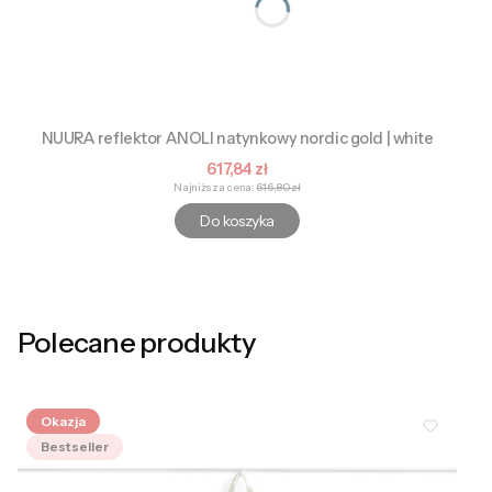
NUURA reflektor ANOLI natynkowy nordic gold | white
Cena promocyjna
617,84 zł
Najniższa cena:
616,80 zł
Do koszyka
Polecane produkty
Okazja
Bestseller