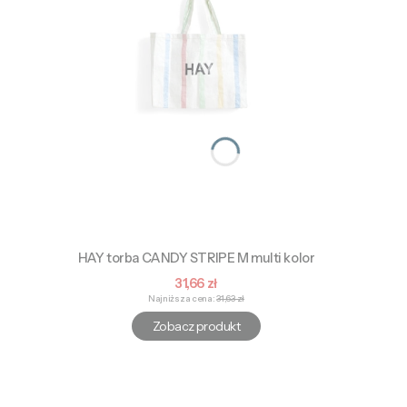
HAY torba CANDY STRIPE M multi kolor
Cena promocyjna
31,66 zł
Najniższa cena:
31,63 zł
Zobacz produkt