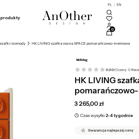
PL
/
EN
produkty
Produkty w kosz
szafki i komody
HK LIVING szafka nocna SPACE pomarańczowo-kremowa
0.00
(Oceny: 0 Rece
HK LIVING szaf
pomarańczowo
Cena
3 265,00 zł
Czas wysyłki:
2-4 tygodnie
Gwarancja najlepszej ceny