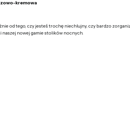
ńczowo-kremowa
eżnie od tego, czy jesteś trochę niechlujny, czy bardzo zorga
i naszej nowej gamie stolików nocnych.