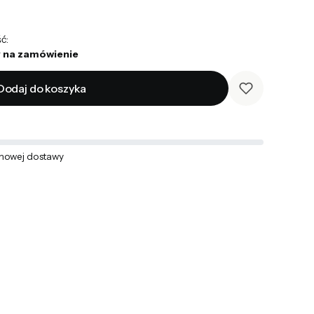
ć:
 na zamówienie
Dodaj do koszyka
mowej dostawy