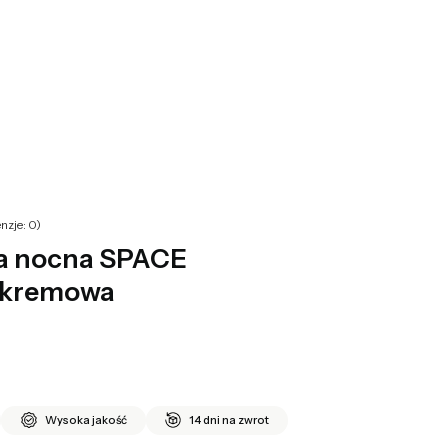
yku: 0. Zobacz szczegóły
nzje: 0)
ka nocna SPACE
-kremowa
Wysoka jakość
14 dni na zwrot