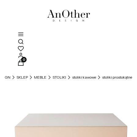
Otwórz wyszukiwarkę
Produkty w koszyku: 0. Zobacz szczegóły
DESIGN
SKLEP
MEBLE
STOLIKI
stoliki kawowe
stoliki prostokątne