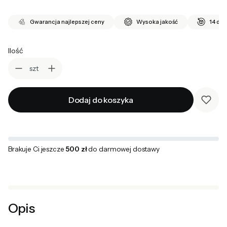
Gwarancja najlepszej ceny
Wysoka jakość
14 dni
Ilość
szt
Dodaj do koszyka
Brakuje Ci jeszcze
500 zł
do darmowej dostawy
Opis