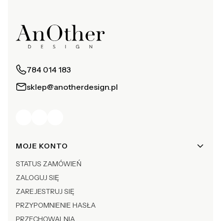
784 014 183
sklep@anotherdesign.pl
Linki w stopce
MOJE KONTO
STATUS ZAMÓWIEŃ
ZALOGUJ SIĘ
ZAREJESTRUJ SIĘ
PRZYPOMNIENIE HASŁA
PRZECHOWALNIA