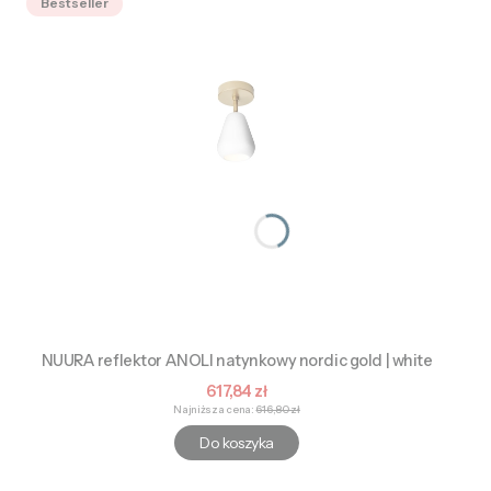
Bestseller
NUURA reflektor ANOLI natynkowy nordic gold | white
Cena promocyjna
617,84 zł
Najniższa cena:
616,80 zł
Do koszyka