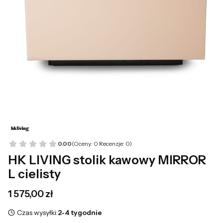
0.00
(Oceny: 0 Recenzje: 0)
HK LIVING stolik kawowy MIRROR
L cielisty
Cena
1 575,00 zł
Czas wysyłki:
2-4 tygodnie