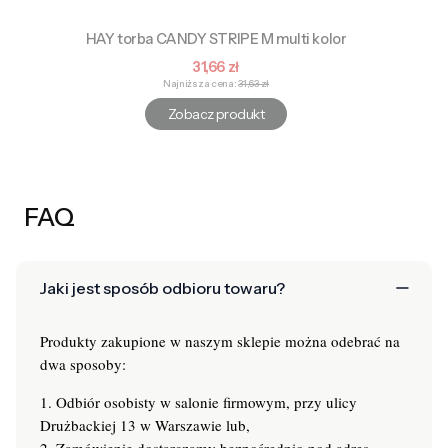
HAY torba CANDY STRIPE M multi kolor
Cena promocyjna
31,66 zł
Najniższa cena:
31,63 zł
Zobacz produkt
FAQ
Jaki jest sposób odbioru towaru?
Produkty zakupione w naszym sklepie można odebrać na
dwa sposoby:
1. Odbiór osobisty w salonie firmowym, przy ulicy
Drużbackiej 13 w Warszawie lub,
2. Zamówienie dostarczamy bezpośrednio pod adres