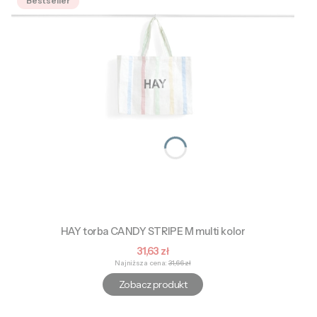
Bestseller
HAY torba CANDY STRIPE M multi kolor
Cena promocyjna
31,63 zł
Najniższa cena:
31,66 zł
Zobacz produkt