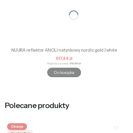
NUURA reflektor ANOLI natynkowy nordic gold | white
Cena promocyjna
617,44 zł
Najniższa cena:
615,86 zł
Do koszyka
Polecane produkty
Okazja