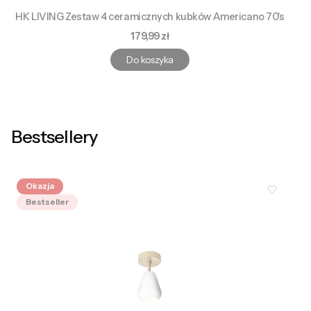
HK LIVING Zestaw 4 ceramicznych kubków Americano 70's
Cena
179,99 zł
Do koszyka
Bestsellery
Okazja
Bestseller