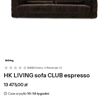
0.00
(Oceny: 0 Recenzje: 0)
HK LIVING sofa CLUB espresso
Cena
13 475,00 zł
Czas wysyłki:
10-14 tygodni