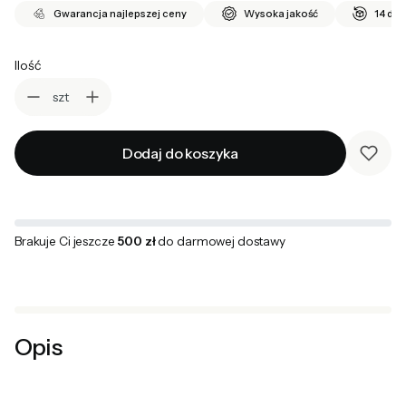
Gwarancja najlepszej ceny
Wysoka jakość
14 dni
Ilość
szt
Dodaj do koszyka
Brakuje Ci jeszcze
500 zł
do darmowej dostawy
Opis