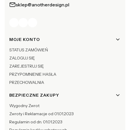
sklep@anotherdesign.pl
Linki w stopce
MOJE KONTO
STATUS ZAMÓWIEŃ
ZALOGUJ SIĘ
ZAREJESTRUJ SIĘ
PRZYPOMNIENIE HASŁA
PRZECHOWALNIA
BEZPIECZNE ZAKUPY
Wygodny Zwrot
Zwroty i Reklamacje od 01.01.2023
Regulamin od dn. 01.01.2023