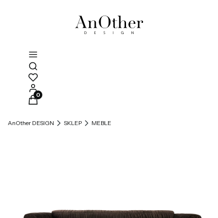
Otwórz wyszukiwarkę
Produkty w koszyku: 0. Zobacz szczegóły
AnOther DESIGN
SKLEP
MEBLE