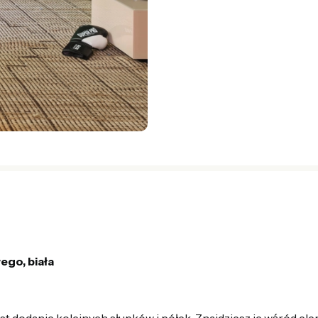
ego, biała
t dodanie kolejnych słupków i półek. Znajdziesz je wśród e