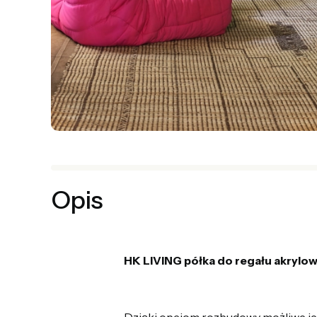
Opis
HK LIVING półka do regału akrylow
Dzięki opcjom rozbudowy możliwe jes