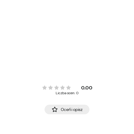
0.00
Liczba ocen: 0
Oceń i opisz