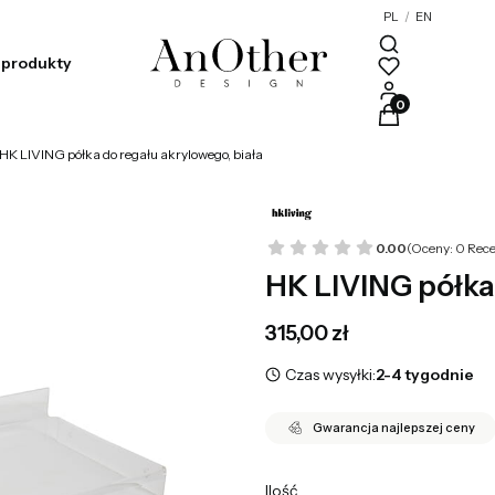
PL
/
EN
produkty
Produkty w kosz
HK LIVING półka do regału akrylowego, biała
0.00
(Oceny: 0 Rece
HK LIVING półka 
Cena
315,00 zł
Czas wysyłki:
2-4 tygodnie
Gwarancja najlepszej ceny
Ilość