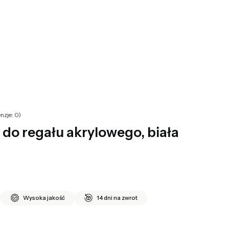
yku: 0. Zobacz szczegóły
nzje: 0)
do regału akrylowego, biała
Wysoka jakość
14 dni na zwrot