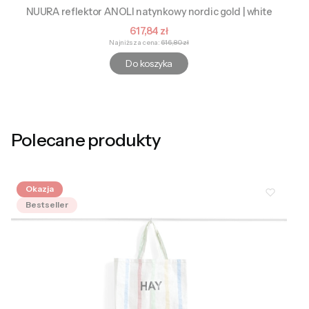
NUURA reflektor ANOLI natynkowy nordic gold | white
Cena promocyjna
617,84 zł
Najniższa cena:
616,80 zł
Do koszyka
Polecane produkty
Okazja
Bestseller