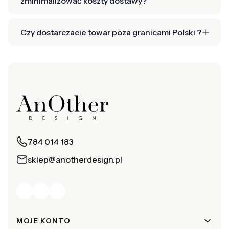
zminimalizować koszty dostawy?
Czy dostarczacie towar poza granicami Polski ?
784 014 183
sklep@anotherdesign.pl
Linki w stopce
MOJE KONTO