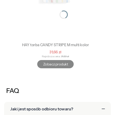
HAY torba CANDY STRIPE M multi kolor
Cena promocyjna
31,66 zł
Najniższa cena:
31,63 zł
Zobacz produkt
FAQ
Jaki jest sposób odbioru towaru?