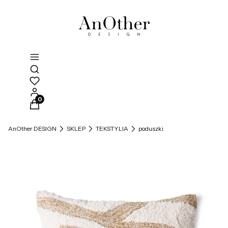
Otwórz wyszukiwarkę
Produkty w koszyku: 0. Zobacz szczegóły
AnOther DESIGN
SKLEP
TEKSTYLIA
poduszki