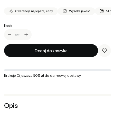
Gwarancja najlepszej ceny
Wysoka jakość
14 dni
Ilość
szt
Dodaj do koszyka
Brakuje Ci jeszcze
500 zł
do darmowej dostawy
Opis