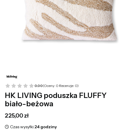
0.00
(Oceny: 0 Recenzje: 0)
HK LIVING poduszka FLUFFY
biało-beżowa
Cena
225,00 zł
Czas wysyłki:
24 godziny