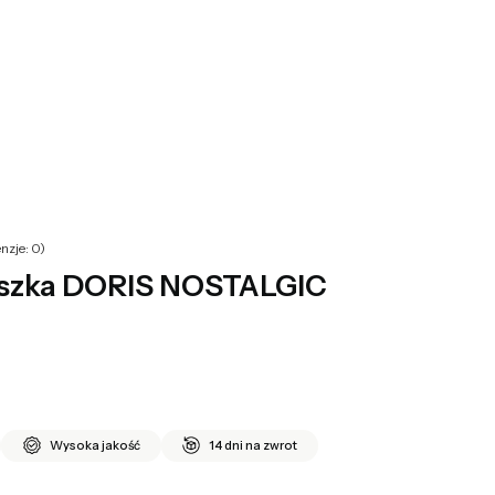
yku: 0. Zobacz szczegóły
nzje: 0)
szka DORIS NOSTALGIC
Wysoka jakość
14 dni na zwrot