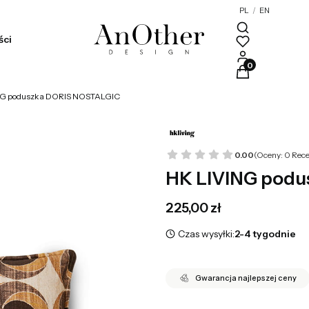
PL
/
EN
ści
Produkty w kosz
NG poduszka DORIS NOSTALGIC
0.00
(Oceny: 0 Rece
HK LIVING podu
Cena
225,00 zł
Czas wysyłki:
2-4 tygodnie
Gwarancja najlepszej ceny