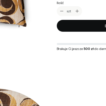
Ilość
szt
Brakuje Ci jeszcze
500 zł
do dar