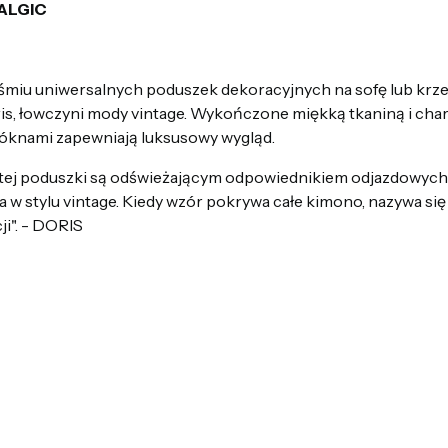
ALGIC
z ośmiu uniwersalnych poduszek dekoracyjnych na sofę lub krz
is, łowczyni mody vintage. Wykończone miękką tkaniną i chara
łóknami zapewniają luksusowy wygląd.
nie tej poduszki są odświeżającym odpowiednikiem odjazdowych
 w stylu vintage. Kiedy wzór pokrywa całe kimono, nazywa s
i". - DORIS