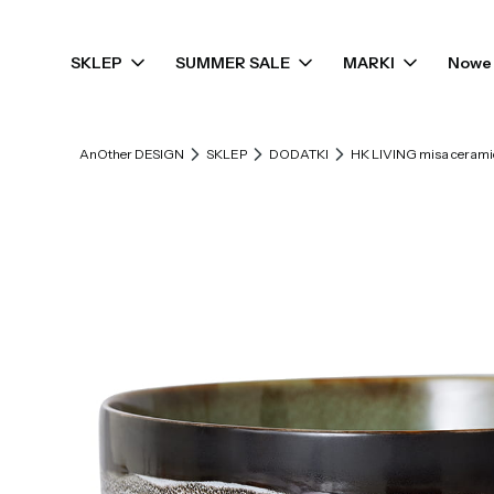
SKLEP
SUMMER SALE
MARKI
Nowe 
AnOther DESIGN
SKLEP
DODATKI
HK LIVING misa ceram