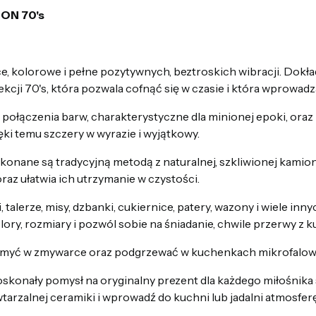
 ON 70's
ce, kolorowe i pełne pozytywnych, beztroskich wibracji. Dok
cji 70's, która pozwala cofnąć się w czasie i która wprowadza
połączenia barw, charakterystyczne dla minionej epoki, oraz
ięki temu szczery w wyrazie i wyjątkowy.
konane są tradycyjną metodą z naturalnej, szkliwionej kamion
az ułatwia ich utrzymanie w czystości.
talerze, misy, dzbanki, cukiernice, patery, wazony i wiele in
olory, rozmiary i pozwól sobie na śniadanie, chwile przerwy z k
a myć w zmywarce oraz podgrzewać w kuchenkach mikrofalow
oskonały pomysł na oryginalny prezent dla każdego miłośnika st
tarzalnej ceramiki i wprowadź do kuchni lub jadalni atmosfe