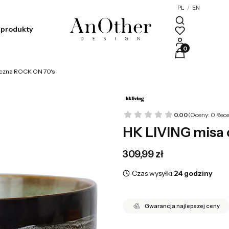
PL
/
EN
produkty
Produkty w kosz
iczna ROCK ON 70's
0.00
(Oceny: 0 Rece
HK LIVING misa
Cena
309,99 zł
Czas wysyłki:
24 godziny
Gwarancja najlepszej ceny