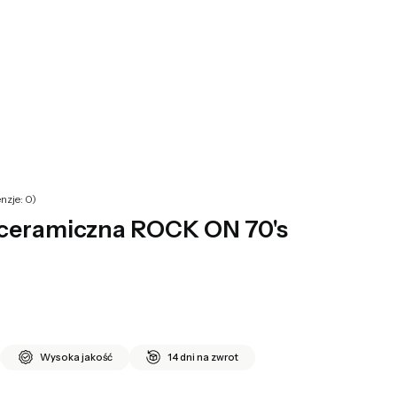
yku: 0. Zobacz szczegóły
nzje: 0)
 ceramiczna ROCK ON 70's
Wysoka jakość
14 dni na zwrot