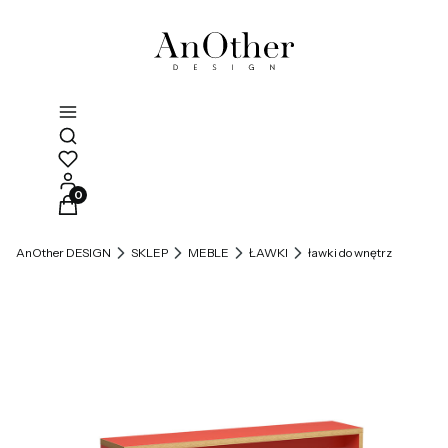
Otwórz wyszukiwarkę
Produkty w koszyku: 0. Zobacz szczegóły
AnOther DESIGN
SKLEP
MEBLE
ŁAWKI
ławki do wnętrz