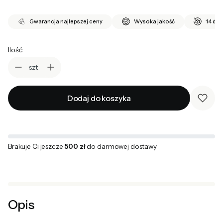
Gwarancja najlepszej ceny
Wysoka jakość
14 dni
Ilość
szt
Dodaj do koszyka
Brakuje Ci jeszcze
500 zł
do darmowej dostawy
Opis