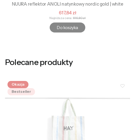
NUURA reflektor ANOLI natynkowy nordic gold | white
Cena promocyjna
617,84 zł
Najniższa cena:
616,80 zł
Do koszyka
Polecane produkty
Okazja
Bestseller