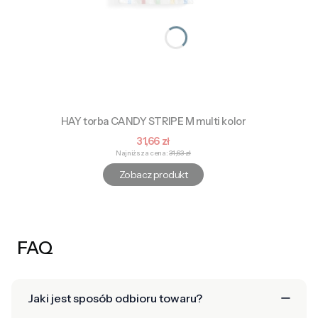
HAY torba CANDY STRIPE M multi kolor
Cena promocyjna
31,66 zł
Najniższa cena:
31,63 zł
Zobacz produkt
FAQ
Jaki jest sposób odbioru towaru?