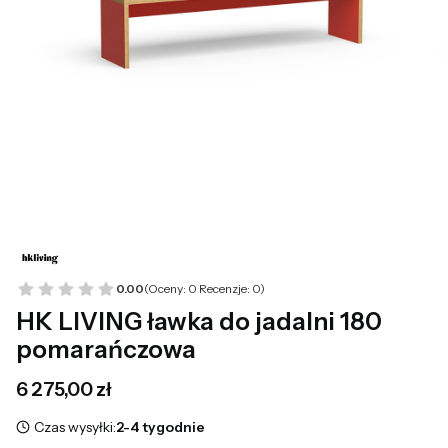
0.00
(Oceny: 0 Recenzje: 0)
HK LIVING ławka do jadalni 180
pomarańczowa
Cena
6 275,00 zł
Czas wysyłki:
2-4 tygodnie