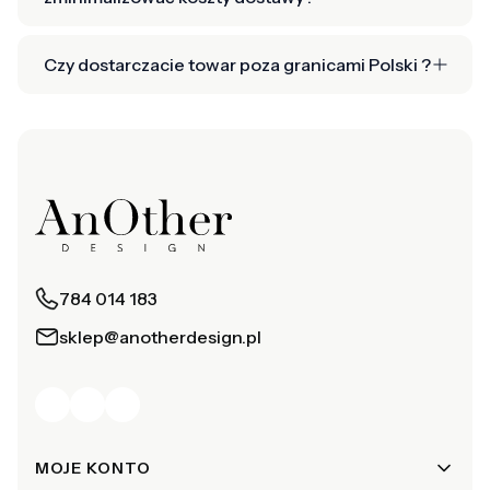
Czy dostarczacie towar poza granicami Polski ?
784 014 183
sklep@anotherdesign.pl
Linki w stopce
MOJE KONTO