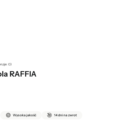
yku: 0. Zobacz szczegóły
nzje: 0)
ola RAFFIA
Wysoka jakość
14 dni na zwrot