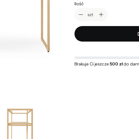
Ilość
szt
Brakuje Ci jeszcze
500 zł
do dar