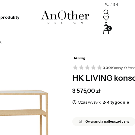
PL
/
EN
produkty
Produkty w kosz
A
0.00
(Oceny: 0 Rece
HK LIVING kons
Cena
3 575,00 zł
Czas wysyłki:
2-4 tygodnie
Gwarancja najlepszej ceny