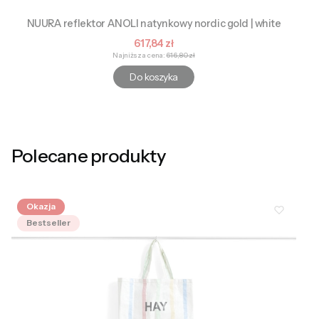
NUURA reflektor ANOLI natynkowy nordic gold | white
Cena promocyjna
617,84 zł
Najniższa cena:
616,80 zł
Do koszyka
Polecane produkty
Okazja
Bestseller