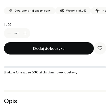
Gwarancja najlepszej ceny
Wysoka jakość
14 dni
Ilość
szt
Dodaj do koszyka
Brakuje Ci jeszcze
500 zł
do darmowej dostawy
Opis