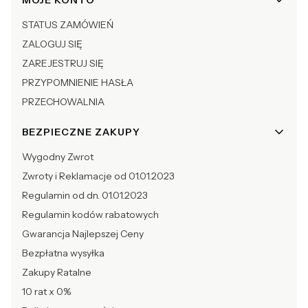
Linki w stopce
MOJE KONTO
STATUS ZAMÓWIEŃ
ZALOGUJ SIĘ
ZAREJESTRUJ SIĘ
PRZYPOMNIENIE HASŁA
PRZECHOWALNIA
BEZPIECZNE ZAKUPY
Wygodny Zwrot
Zwroty i Reklamacje od 01.01.2023
Regulamin od dn. 01.01.2023
Regulamin kodów rabatowych
Gwarancja Najlepszej Ceny
Bezpłatna wysyłka
Zakupy Ratalne
10 rat x 0%