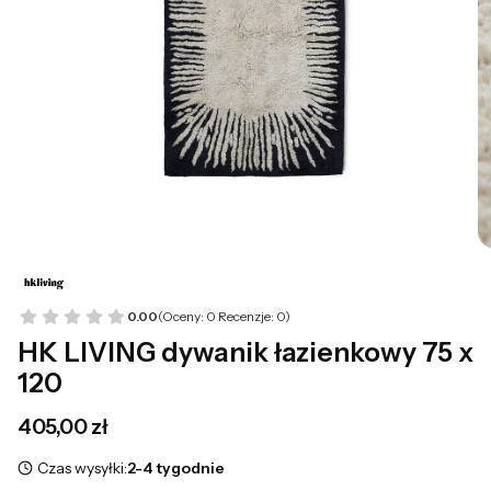
0.00
(Oceny: 0 Recenzje: 0)
HK LIVING dywanik łazienkowy 75 x
120
Cena
405,00 zł
Czas wysyłki:
2-4 tygodnie