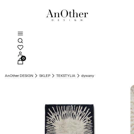
Otwórz wyszukiwarkę
Produkty w koszyku: 0. Zobacz szczegóły
AnOther DESIGN
SKLEP
TEKSTYLIA
dywany