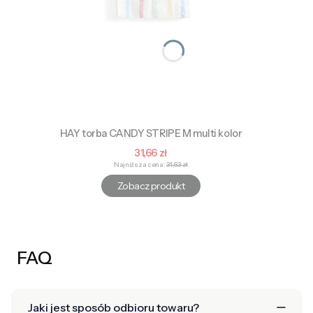
HAY torba CANDY STRIPE M multi kolor
Cena promocyjna
31,66 zł
Najniższa cena:
31,63 zł
Zobacz produkt
FAQ
Jaki jest sposób odbioru towaru?