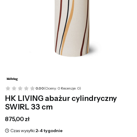
0.00
(Oceny: 0 Recenzje: 0)
HK LIVING abażur cylindryczny
SWIRL 33 cm
Cena
875,00 zł
Czas wysyłki:
2-4 tygodnie