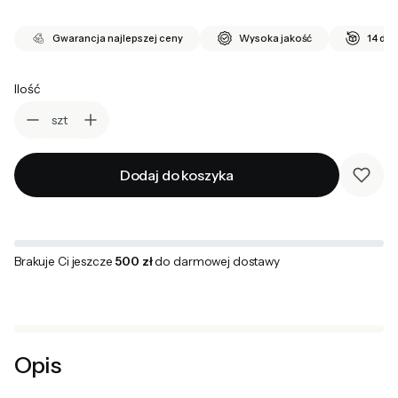
Gwarancja najlepszej ceny
Wysoka jakość
14 dni
Ilość
szt
Dodaj do koszyka
Brakuje Ci jeszcze
500 zł
do darmowej dostawy
Opis