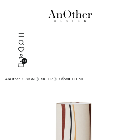
Otwórz wyszukiwarkę
Produkty w koszyku: 0. Zobacz szczegóły
AnOther DESIGN
SKLEP
OŚWIETLENIE