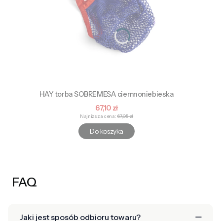
HAY torba SOBREMESA ciemnoniebieska
Cena promocyjna
67,10 zł
Najniższa cena:
67,05 zł
Do koszyka
FAQ
Jaki jest sposób odbioru towaru?