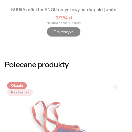
NUURA reflektor ANOLI natynkowy nordic gold | white
Cena promocyjna
617,84 zł
Najniższa cena:
616,80 zł
Do koszyka
Polecane produkty
Okazja
Bestseller