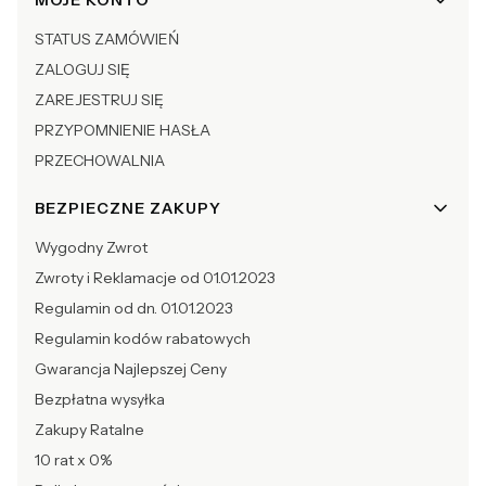
Linki w stopce
MOJE KONTO
STATUS ZAMÓWIEŃ
ZALOGUJ SIĘ
ZAREJESTRUJ SIĘ
PRZYPOMNIENIE HASŁA
PRZECHOWALNIA
BEZPIECZNE ZAKUPY
Wygodny Zwrot
Zwroty i Reklamacje od 01.01.2023
Regulamin od dn. 01.01.2023
Regulamin kodów rabatowych
Gwarancja Najlepszej Ceny
Bezpłatna wysyłka
Zakupy Ratalne
10 rat x 0%