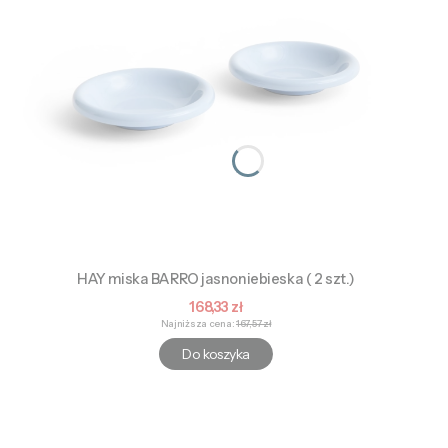
HAY miska BARRO jasnoniebieska ( 2 szt.)
Cena promocyjna
168,33 zł
Najniższa cena:
167,57 zł
Do koszyka