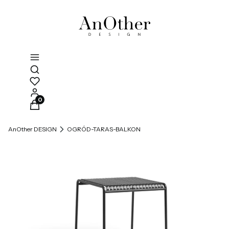
Otwórz wyszukiwarkę
Produkty w koszyku: 0. Zobacz szczegóły
AnOther DESIGN
OGRÓD-TARAS-BALKON