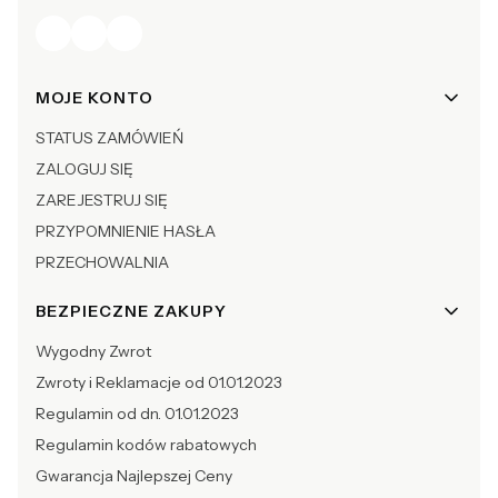
Linki w stopce
MOJE KONTO
STATUS ZAMÓWIEŃ
ZALOGUJ SIĘ
ZAREJESTRUJ SIĘ
PRZYPOMNIENIE HASŁA
PRZECHOWALNIA
BEZPIECZNE ZAKUPY
Wygodny Zwrot
Zwroty i Reklamacje od 01.01.2023
Regulamin od dn. 01.01.2023
Regulamin kodów rabatowych
Gwarancja Najlepszej Ceny