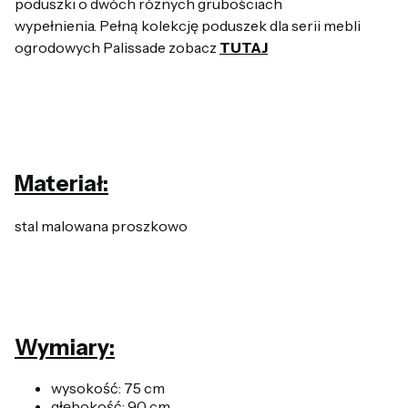
poduszki o dwóch różnych grubościach
wypełnienia. Pełną kolekcję poduszek dla serii mebli
ogrodowych Palissade zobacz
TUTAJ
Materiał:
stal malowana proszkowo
Wymiary:
wysokość: 75 cm
głębokość: 90 cm