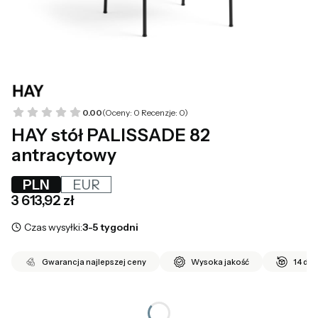
0.00
(Oceny: 0 Recenzje: 0)
HAY stół PALISSADE 82
antracytowy
PLN
EUR
Cena
3 613,92 zł
Czas wysyłki:
3-5 tygodni
Gwarancja najlepszej ceny
Wysoka jakość
14 dni
*
UWAGI