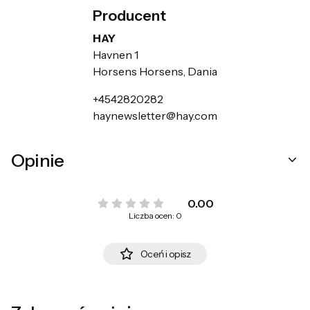
Producent
HAY
Havnen 1
Horsens Horsens, Dania
+4542820282
haynewsletter@hay.com
Opinie
0.00
Liczba ocen: 0
Oceń i opisz