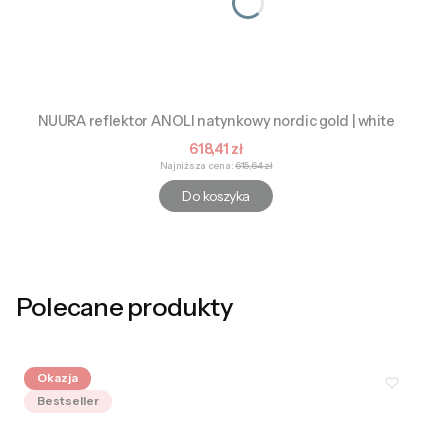
NUURA reflektor ANOLI natynkowy nordic gold | white
Cena promocyjna
618,41 zł
Najniższa cena:
615,64 zł
Do koszyka
Polecane produkty
Okazja
Bestseller