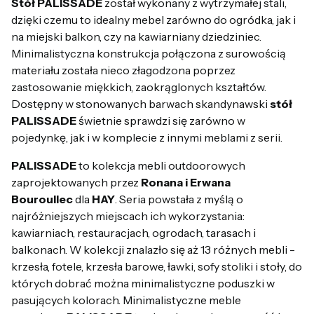
Stół PALISSADE
został wykonany z wytrzymałej stali,
dzięki czemu to idealny mebel zarówno do ogródka, jak i
na miejski balkon, czy na kawiarniany dziedziniec.
Minimalistyczna konstrukcja połączona z surowością
materiału została nieco złagodzona poprzez
zastosowanie miękkich, zaokrąglonych kształtów.
Dostępny w stonowanych barwach skandynawski
stół
PALISSADE
świetnie sprawdzi się zarówno w
pojedynkę, jak i w komplecie z innymi meblami z serii.
PALISSADE
to kolekcja mebli outdoorowych
zaprojektowanych przez
Ronana i Erwana
Bouroullec
dla
HAY
. Seria powstała z myślą o
najróżniejszych miejscach ich wykorzystania:
kawiarniach, restauracjach, ogrodach, tarasach i
balkonach. W kolekcji znalazło się aż 13 różnych mebli -
krzesła, fotele, krzesła barowe, ławki, sofy stoliki i stoły, do
których dobrać można minimalistyczne poduszki w
pasujących kolorach. Minimalistyczne meble