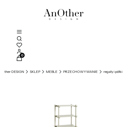
Otwórz wyszukiwarkę
Produkty w koszyku: 0. Zobacz szczegóły
nOther DESIGN
SKLEP
MEBLE
PRZECHOWYWANIE
regały i półki