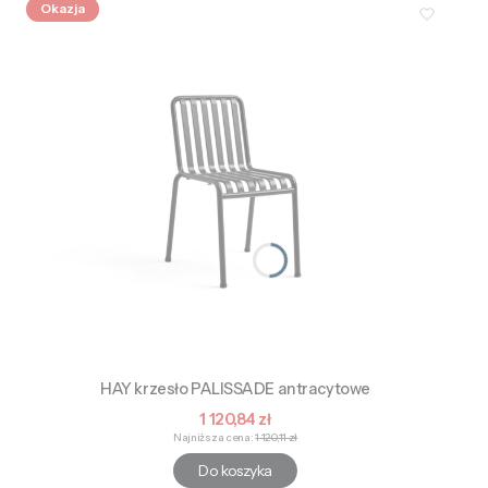
Okazja
HAY krzesło PALISSADE antracytowe
Cena promocyjna
1 120,84 zł
Najniższa cena:
1 120,11 zł
Do koszyka