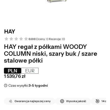
0.00
(Oceny: 0 Recenzje: 0)
HAY regał z półkami WOODY
COLUMN niski, szary buk / szare
stalowe półki
PLN
EUR
Cena
1 539,76 zł
Czas wysyłki:
3-5 tygodni
Gwarancja najlepszej ceny
Wysoka jakość
14 dni