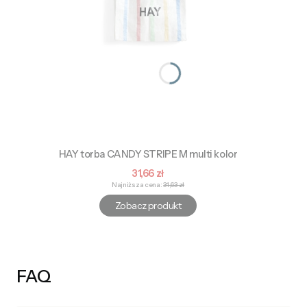
HAY torba CANDY STRIPE M multi kolor
Cena promocyjna
31,66 zł
Najniższa cena:
31,63 zł
Zobacz produkt
FAQ