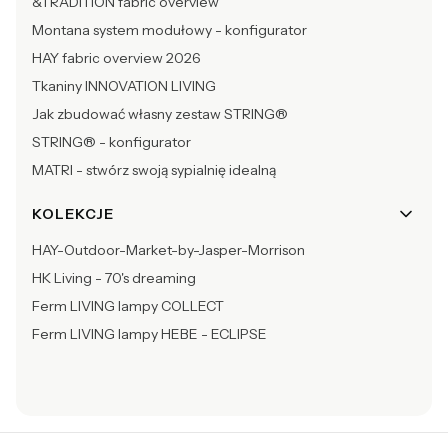
&TRADITION fabric overview
Montana system modułowy - konfigurator
HAY fabric overview 2026
Tkaniny INNOVATION LIVING
Jak zbudować własny zestaw STRING®
STRING® - konfigurator
MATRI - stwórz swoją sypialnię idealną
KOLEKCJE
HAY-Outdoor-Market-by-Jasper-Morrison
HK Living - 70's dreaming
Ferm LIVING lampy COLLECT
Ferm LIVING lampy HEBE - ECLIPSE