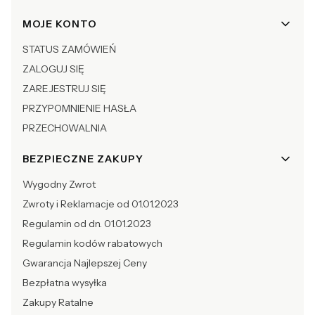
Linki w stopce
MOJE KONTO
STATUS ZAMÓWIEŃ
ZALOGUJ SIĘ
ZAREJESTRUJ SIĘ
PRZYPOMNIENIE HASŁA
PRZECHOWALNIA
BEZPIECZNE ZAKUPY
Wygodny Zwrot
Zwroty i Reklamacje od 01.01.2023
Regulamin od dn. 01.01.2023
Regulamin kodów rabatowych
Gwarancja Najlepszej Ceny
Bezpłatna wysyłka
Zakupy Ratalne