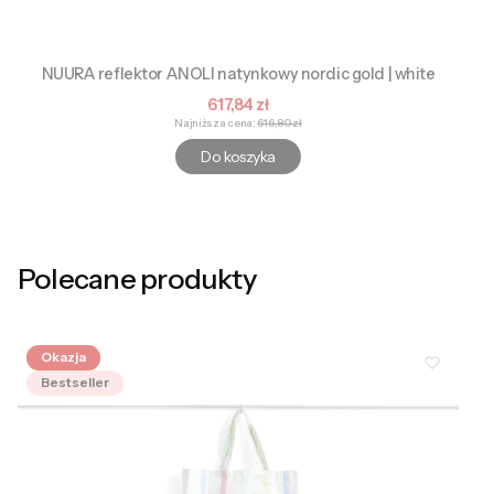
NUURA reflektor ANOLI natynkowy nordic gold | white
Cena promocyjna
617,84 zł
Najniższa cena:
616,80 zł
Do koszyka
Polecane produkty
Okazja
Bestseller