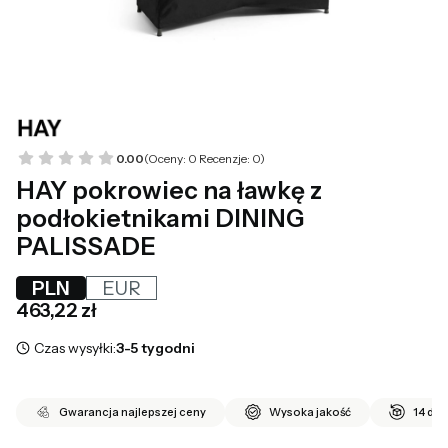
0.00
(Oceny: 0 Recenzje: 0)
HAY pokrowiec na ławkę z
podłokietnikami DINING
PALISSADE
PLN
EUR
Cena
463,22 zł
Czas wysyłki:
3-5 tygodni
Gwarancja najlepszej ceny
Wysoka jakość
14 dni