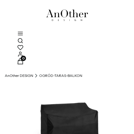
Otwórz wyszukiwarkę
Produkty w koszyku: 0. Zobacz szczegóły
AnOther DESIGN
OGRÓD-TARAS-BALKON