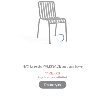
HAY krzesło PALISSADE antracytowe
Cena promocyjna
1 121,88 zł
Najniższa cena:
1 265,78 zł
Do koszyka