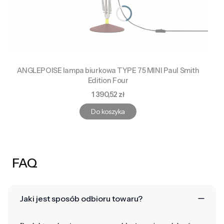
ANGLEPOISE lampa biurkowa TYPE 75 MINI Paul Smith
Edition Four
Cena
1 390,52 zł
Do koszyka
FAQ
Jaki jest sposób odbioru towaru?