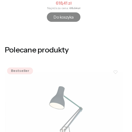
Cena promocyjna
618,41 zł
Najniższa cena:
615,64 zł
Do koszyka
Polecane produkty
Bestseller