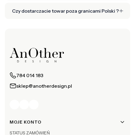
Czy dostarczacie towar poza granicami Polski ?
784 014 183
sklep@anotherdesign.pl
Linki w stopce
MOJE KONTO
STATUS ZAMÓWIEŃ