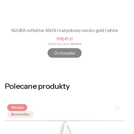
NUURA reflektor ANOLI natynkowy nordic gold | white
Cena promocyjna
618,41 zł
Najniższa cena:
615,64 zł
Do koszyka
Polecane produkty
Okazja
Bestseller