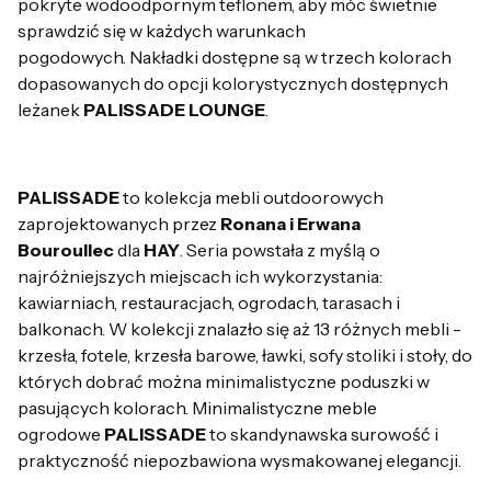
pokryte wodoodpornym teflonem, aby móc świetnie
sprawdzić się w każdych warunkach
pogodowych. Nakładki dostępne są w trzech kolorach
dopasowanych do opcji kolorystycznych dostępnych
leżanek
PALISSADE LOUNGE
.
PALISSADE
to kolekcja mebli outdoorowych
zaprojektowanych przez
Ronana i Erwana
Bouroullec
dla
HAY
. Seria powstała z myślą o
najróżniejszych miejscach ich wykorzystania:
kawiarniach, restauracjach, ogrodach, tarasach i
balkonach. W kolekcji znalazło się aż 13 różnych mebli -
krzesła, fotele, krzesła barowe, ławki, sofy stoliki i stoły, do
których dobrać można minimalistyczne poduszki w
pasujących kolorach. Minimalistyczne meble
ogrodowe
PALISSADE
to skandynawska surowość i
praktyczność niepozbawiona wysmakowanej elegancji.