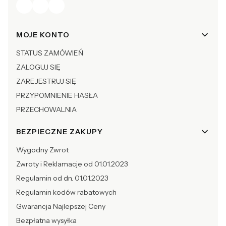
Linki w stopce
MOJE KONTO
STATUS ZAMÓWIEŃ
ZALOGUJ SIĘ
ZAREJESTRUJ SIĘ
PRZYPOMNIENIE HASŁA
PRZECHOWALNIA
BEZPIECZNE ZAKUPY
Wygodny Zwrot
Zwroty i Reklamacje od 01.01.2023
Regulamin od dn. 01.01.2023
Regulamin kodów rabatowych
Gwarancja Najlepszej Ceny
Bezpłatna wysyłka