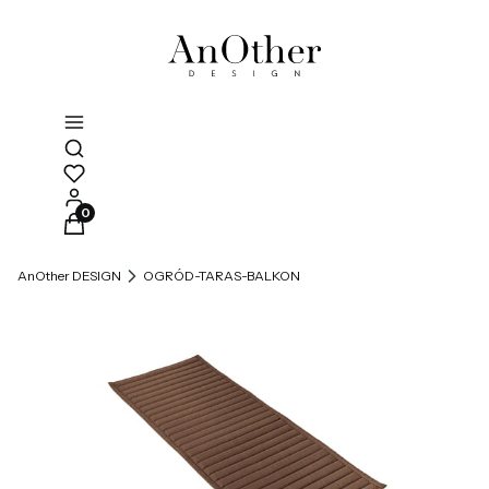
Otwórz wyszukiwarkę
Produkty w koszyku: 0. Zobacz szczegóły
AnOther DESIGN
OGRÓD-TARAS-BALKON