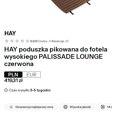
0.00
(Oceny: 0 Recenzje: 0)
HAY poduszka pikowana do fotela
wysokiego PALISSADE LOUNGE
czerwona
PLN
EUR
Cena
419,31 zł
Czas wysyłki:
3-5 tygodni
Gwarancja najlepszej ceny
Wysoka jakość
14 dni