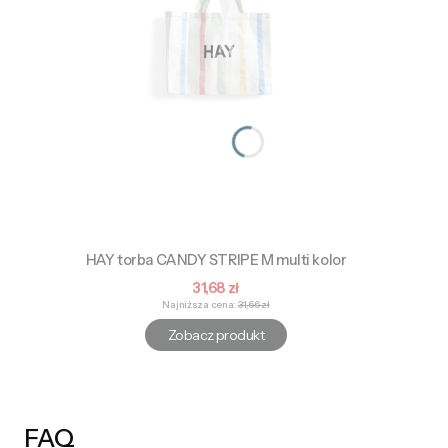
HAY torba CANDY STRIPE M multi kolor
Cena promocyjna
31,68 zł
Najniższa cena:
31,66 zł
Zobacz produkt
FAQ