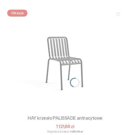
Okazja
HAY krzesło PALISSADE antracytowe
Cena promocyjna
1 121,88 zł
Najniższa cena:
1 265,78 zł