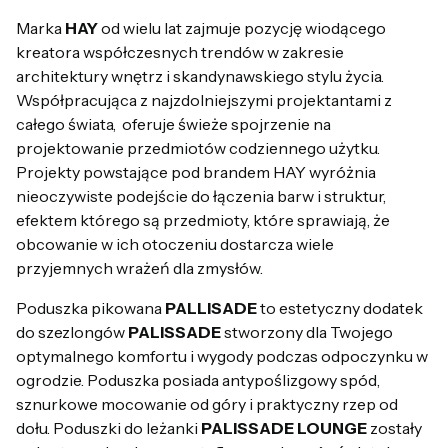
Marka
HAY
od wielu lat zajmuje pozycję wiodącego
kreatora współczesnych trendów w zakresie
architektury wnętrz i skandynawskiego stylu życia.
Współpracująca z najzdolniejszymi projektantami z
całego świata, oferuje świeże spojrzenie na
projektowanie przedmiotów codziennego użytku.
Projekty powstające pod brandem HAY wyróżnia
nieoczywiste podejście do łączenia barw i struktur,
efektem którego są przedmioty, które sprawiają, że
obcowanie w ich otoczeniu dostarcza wiele
przyjemnych wrażeń dla zmysłów.
Poduszka pikowana
PALLISADE
to estetyczny dodatek
do szezlongów
PALISSADE
stworzony dla Twojego
optymalnego komfortu i wygody podczas odpoczynku w
ogrodzie. Poduszka posiada antypoślizgowy spód,
sznurkowe mocowanie od góry i praktyczny rzep od
dołu. Poduszki do leżanki
PALISSADE LOUNGE
zostały