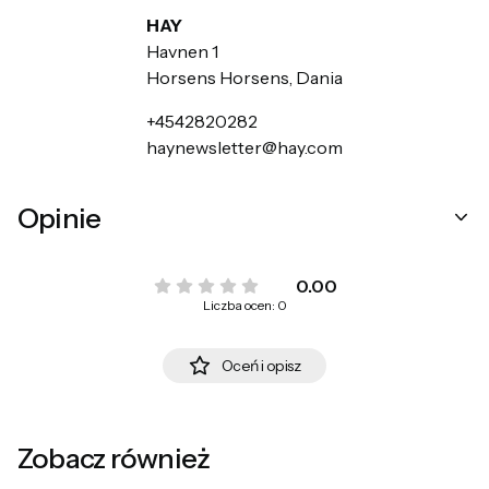
HAY
Havnen 1
Horsens Horsens, Dania
+4542820282
haynewsletter@hay.com
Opinie
0.00
Liczba ocen: 0
Oceń i opisz
Zobacz również