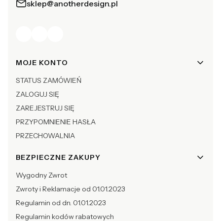
sklep@anotherdesign.pl
Linki w stopce
MOJE KONTO
STATUS ZAMÓWIEŃ
ZALOGUJ SIĘ
ZAREJESTRUJ SIĘ
PRZYPOMNIENIE HASŁA
PRZECHOWALNIA
BEZPIECZNE ZAKUPY
Wygodny Zwrot
Zwroty i Reklamacje od 01.01.2023
Regulamin od dn. 01.01.2023
Regulamin kodów rabatowych