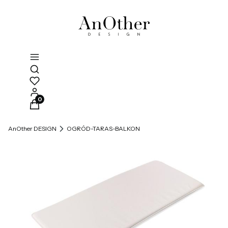
Otwórz wyszukiwarkę
Produkty w koszyku: 0. Zobacz szczegóły
AnOther DESIGN
OGRÓD-TARAS-BALKON