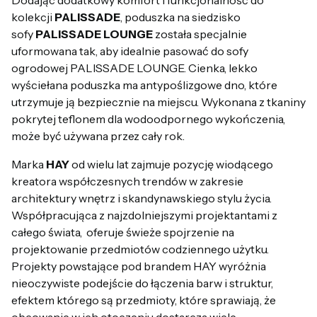
kolekcji
PALISSADE
, poduszka na siedzisko
sofy
PALISSADE LOUNGE
została specjalnie
uformowana tak, aby idealnie pasować do sofy
ogrodowej PALISSADE LOUNGE. Cienka, lekko
wyściełana poduszka ma antypoślizgowe dno, które
utrzymuje ją bezpiecznie na miejscu. Wykonana z tkaniny
pokrytej teflonem dla wodoodpornego wykończenia,
może być używana przez cały rok.
Marka
HAY
od wielu lat zajmuje pozycję wiodącego
kreatora współczesnych trendów w zakresie
architektury wnętrz i skandynawskiego stylu życia.
Współpracująca z najzdolniejszymi projektantami z
całego świata, oferuje świeże spojrzenie na
projektowanie przedmiotów codziennego użytku.
Projekty powstające pod brandem HAY wyróżnia
nieoczywiste podejście do łączenia barw i struktur,
efektem którego są przedmioty, które sprawiają, że
obcowanie w ich otoczeniu dostarcza wiele