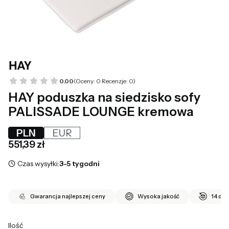
0.00
(Oceny: 0 Recenzje: 0)
HAY poduszka na siedzisko sofy
PALISSADE LOUNGE kremowa
PLN
EUR
Cena
551,39 zł
Czas wysyłki:
3-5 tygodni
Gwarancja najlepszej ceny
Wysoka jakość
14 dni
Ilość