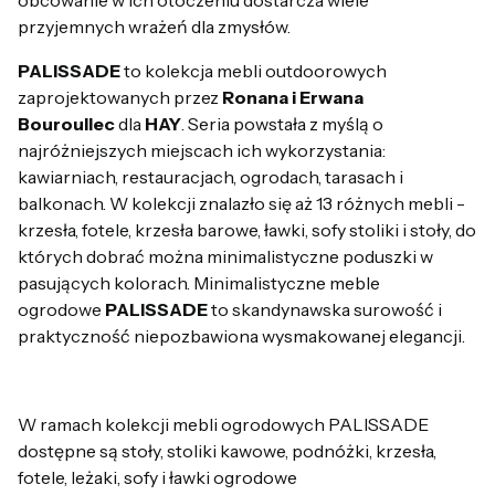
przyjemnych wrażeń dla zmysłów.
PALISSADE
to kolekcja mebli outdoorowych
zaprojektowanych przez
Ronana i Erwana
Bouroullec
dla
HAY
. Seria powstała z myślą o
najróżniejszych miejscach ich wykorzystania:
kawiarniach, restauracjach, ogrodach, tarasach i
balkonach. W kolekcji znalazło się aż 13 różnych mebli -
krzesła, fotele, krzesła barowe, ławki, sofy stoliki i stoły, do
których dobrać można minimalistyczne poduszki w
pasujących kolorach. Minimalistyczne meble
ogrodowe
PALISSADE
to skandynawska surowość i
praktyczność niepozbawiona wysmakowanej elegancji.
W ramach kolekcji mebli ogrodowych PALISSADE
dostępne są stoły, stoliki kawowe, podnóżki, krzesła,
fotele, leżaki, sofy i ławki ogrodowe