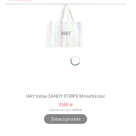
HAY torba CANDY STRIPE M multi kolor
Cena promocyjna
31,66 zł
Najniższa cena:
31,63 zł
Zobacz produkt