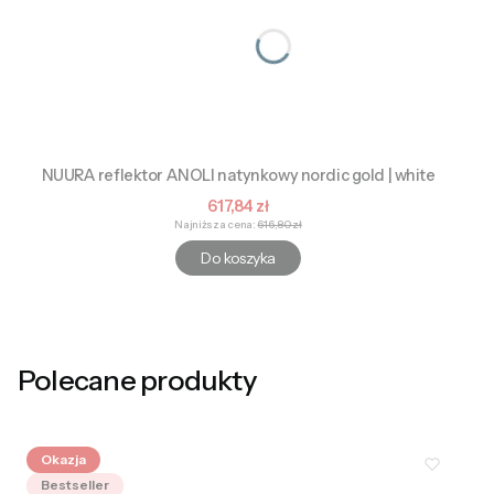
NUURA reflektor ANOLI natynkowy nordic gold | white
Cena promocyjna
617,84 zł
Najniższa cena:
616,80 zł
Do koszyka
Polecane produkty
Okazja
Bestseller