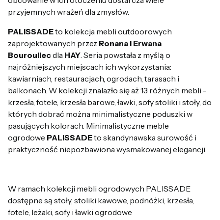
przyjemnych wrażeń dla zmysłów.
PALISSADE
to kolekcja mebli outdoorowych
zaprojektowanych przez
Ronana i Erwana
Bouroullec
dla
HAY
. Seria powstała z myślą o
najróżniejszych miejscach ich wykorzystania:
kawiarniach, restauracjach, ogrodach, tarasach i
balkonach. W kolekcji znalazło się aż 13 różnych mebli -
krzesła, fotele, krzesła barowe, ławki, sofy stoliki i stoły, do
których dobrać można minimalistyczne poduszki w
pasujących kolorach. Minimalistyczne meble
ogrodowe
PALISSADE
to skandynawska surowość i
praktyczność niepozbawiona wysmakowanej elegancji.
W ramach kolekcji mebli ogrodowych PALISSADE
dostępne są stoły, stoliki kawowe, podnóżki, krzesła,
fotele, leżaki, sofy i ławki ogrodowe