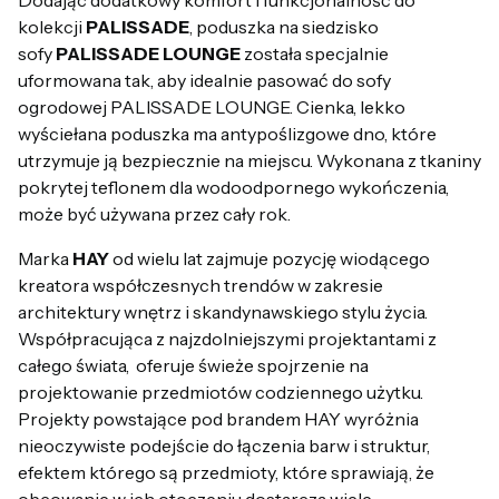
kolekcji
PALISSADE
, poduszka na siedzisko
sofy
PALISSADE LOUNGE
została specjalnie
uformowana tak, aby idealnie pasować do sofy
ogrodowej PALISSADE LOUNGE. Cienka, lekko
wyściełana poduszka ma antypoślizgowe dno, które
utrzymuje ją bezpiecznie na miejscu. Wykonana z tkaniny
pokrytej teflonem dla wodoodpornego wykończenia,
może być używana przez cały rok.
Marka
HAY
od wielu lat zajmuje pozycję wiodącego
kreatora współczesnych trendów w zakresie
architektury wnętrz i skandynawskiego stylu życia.
Współpracująca z najzdolniejszymi projektantami z
całego świata, oferuje świeże spojrzenie na
projektowanie przedmiotów codziennego użytku.
Projekty powstające pod brandem HAY wyróżnia
nieoczywiste podejście do łączenia barw i struktur,
efektem którego są przedmioty, które sprawiają, że
obcowanie w ich otoczeniu dostarcza wiele