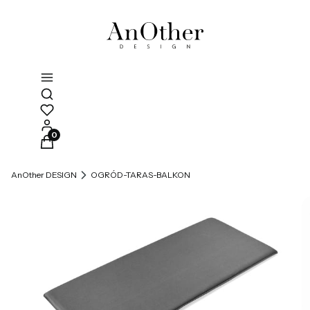
Otwórz wyszukiwarkę
Produkty w koszyku: 0. Zobacz szczegóły
AnOther DESIGN
OGRÓD-TARAS-BALKON