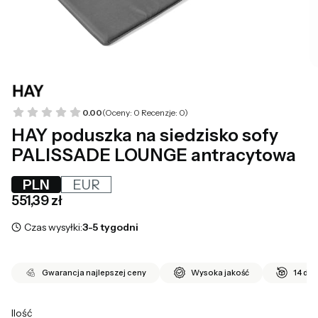
0.00
(Oceny: 0 Recenzje: 0)
HAY poduszka na siedzisko sofy
PALISSADE LOUNGE antracytowa
PLN
EUR
Cena
551,39 zł
Czas wysyłki:
3-5 tygodni
Gwarancja najlepszej ceny
Wysoka jakość
14 dni
Ilość