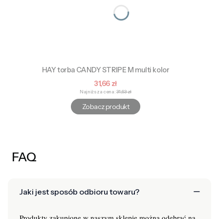
HAY torba CANDY STRIPE M multi kolor
Cena promocyjna
31,66 zł
Najniższa cena:
31,63 zł
Zobacz produkt
FAQ
Jaki jest sposób odbioru towaru?
Produkty zakupione w naszym sklepie można odebrać na