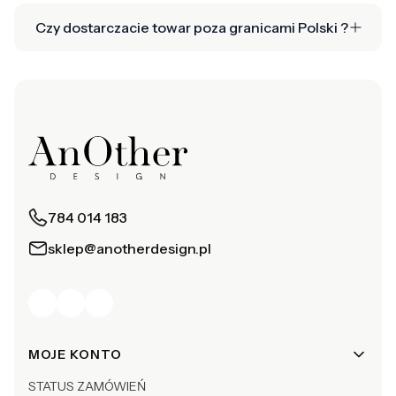
Czy dostarczacie towar poza granicami Polski ?
784 014 183
sklep@anotherdesign.pl
Linki w stopce
MOJE KONTO
STATUS ZAMÓWIEŃ