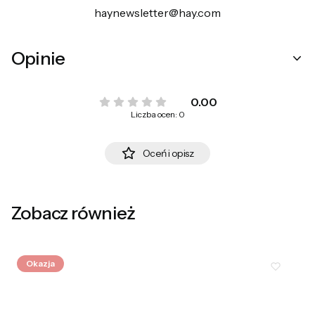
haynewsletter@hay.com
Opinie
0.00
Liczba ocen: 0
Oceń i opisz
Zobacz również
Okazja