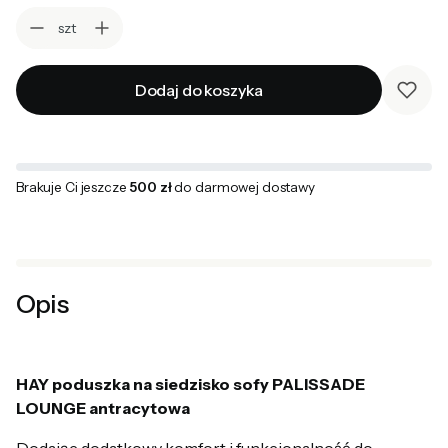
szt
Dodaj do koszyka
Brakuje Ci jeszcze
500 zł
do darmowej dostawy
Opis
HAY poduszka na siedzisko sofy PALISSADE
LOUNGE antracytowa
Dodając dodatkowy komfort i funkcjonalność do