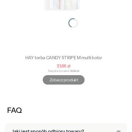
HAY torba CANDY STRIPE M multi kolor
Cena promocyjna
31,66 zł
Najniższa cena:
31,63 zł
Zobacz produkt
FAQ
Jaki jest sposób odbioru towaru?