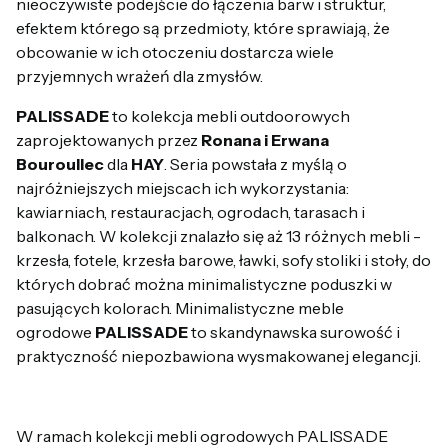
nieoczywiste podejście do łączenia barw i struktur,
efektem którego są przedmioty, które sprawiają, że
obcowanie w ich otoczeniu dostarcza wiele
przyjemnych wrażeń dla zmysłów.
PALISSADE
to kolekcja mebli outdoorowych
zaprojektowanych przez
Ronana i Erwana
Bouroullec
dla
HAY
. Seria powstała z myślą o
najróżniejszych miejscach ich wykorzystania:
kawiarniach, restauracjach, ogrodach, tarasach i
balkonach. W kolekcji znalazło się aż 13 różnych mebli -
krzesła, fotele, krzesła barowe, ławki, sofy stoliki i stoły, do
których dobrać można minimalistyczne poduszki w
pasujących kolorach. Minimalistyczne meble
ogrodowe
PALISSADE
to skandynawska surowość i
praktyczność niepozbawiona wysmakowanej elegancji.
W ramach kolekcji mebli ogrodowych PALISSADE