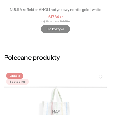
NUURA reflektor ANOLI natynkowy nordic gold | white
Cena promocyjna
617,84 zł
Najniższa cena:
616,80 zł
Do koszyka
Polecane produkty
Okazja
Bestseller