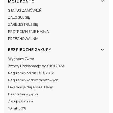
Linki w stopce
MOJE KONTO
STATUS ZAMÓWIEŃ
ZALOGUJ SIĘ
ZAREJESTRUJ SIĘ
PRZYPOMNIENIE HASŁA
PRZECHOWALNIA
BEZPIECZNE ZAKUPY
Wygodny Zwrot
Zwroty i Reklamacje od 01.01.2023
Regulamin od dn. 01.01.2023
Regulamin kodów rabatowych
Gwarancja Najlepszej Ceny
Bezpłatna wysyłka
Zakupy Ratalne
10 rat x 0%