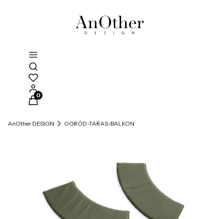
Otwórz wyszukiwarkę
Produkty w koszyku: 0. Zobacz szczegóły
AnOther DESIGN
OGRÓD-TARAS-BALKON