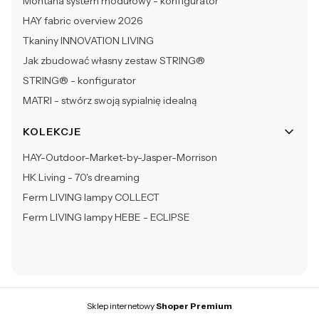
Montana system modułowy - konfigurator
HAY fabric overview 2026
Tkaniny INNOVATION LIVING
Jak zbudować własny zestaw STRING®
STRING® - konfigurator
MATRI - stwórz swoją sypialnię idealną
KOLEKCJE
HAY-Outdoor-Market-by-Jasper-Morrison
HK Living - 70's dreaming
Ferm LIVING lampy COLLECT
Ferm LIVING lampy HEBE - ECLIPSE
Sklep internetowy
Shoper Premium