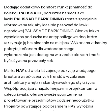
Dodając dodatkowy komfort i funkcjonalność do
kolekcji
PALISSADE
, poduszka na siedzisko
ławki
PALISSADE PARK DINING
została specjalnie
uformowana tak, aby idealnie pasować do ławki
ogrodowej PALISSADE PARK DINING. Cienka, lekko
wyściełana poduszka ma antypoślizgowe dno, które
utrzymuje ją bezpiecznie na miejscu. Wykonana z tkaniny
pokrytej teflonem dla wodoodpornego
wykończenia, jest dostępna w trzech kolorach i może
być używana przez cały rok.
Marka
HAY
od wielu lat zajmuje pozycję wiodącego
kreatora współczesnych trendów w zakresie
architektury wnętrz i skandynawskiego stylu życia.
Współpracująca z najzdolniejszymi projektantami z
całego świata, oferuje świeże spojrzenie na
projektowanie przedmiotów codziennego użytku.
Projekty powstające pod brandem HAY wyróżnia