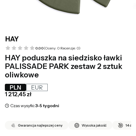
0.00
(Oceny: 0 Recenzje: 0)
HAY poduszka na siedzisko ławki
PALISSADE PARK zestaw 2 sztuk
oliwkowe
PLN
EUR
Cena
1 212,45 zł
Czas wysyłki:
3-5 tygodni
Gwarancja najlepszej ceny
Wysoka jakość
14 dni