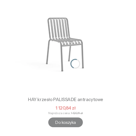
HAY krzesło PALISSADE antracytowe
Cena promocyjna
1 120,84 zł
Najniższa cena:
1 120,11 zł
Do koszyka