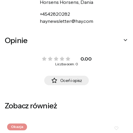
Horsens Horsens, Dania
+4542820282
haynewsletter@hay.com
Opinie
0.00
Liczba ocen: 0
Oceń i opisz
Zobacz również
Okazja