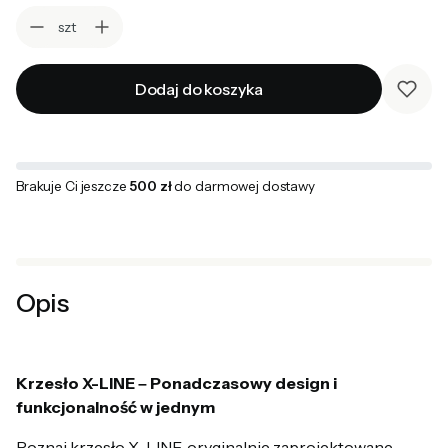
szt
Dodaj do koszyka
Brakuje Ci jeszcze
500 zł
do darmowej dostawy
Opis
Krzesło X-LINE – Ponadczasowy design i
funkcjonalność w jednym
Poznaj krzesło X-LINE, oryginalnie zaprojektowane