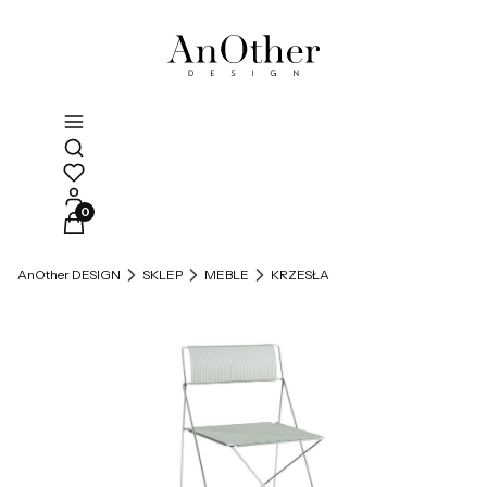
Otwórz wyszukiwarkę
Produkty w koszyku: 0. Zobacz szczegóły
AnOther DESIGN
SKLEP
MEBLE
KRZESŁA