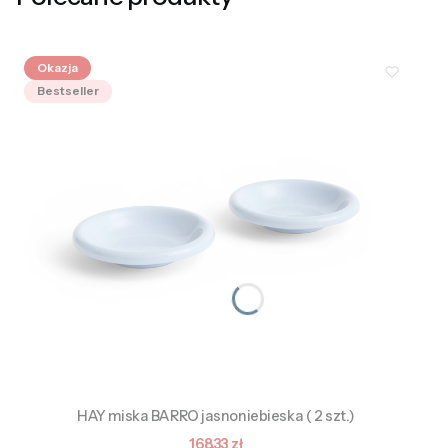
Okazja
Bestseller
HAY miska BARRO jasnoniebieska ( 2 szt.)
Cena promocyjna
168,33 zł