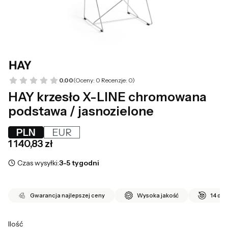
0.00
(Oceny: 0 Recenzje: 0)
HAY krzesło X-LINE chromowana
podstawa / jasnozielone
PLN
EUR
Cena
1 140,83 zł
Czas wysyłki:
3-5 tygodni
Gwarancja najlepszej ceny
Wysoka jakość
14 dni
Ilość