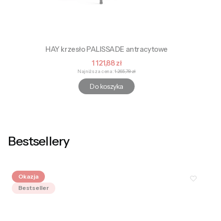
HAY krzesło PALISSADE antracytowe
Cena promocyjna
1 121,88 zł
Najniższa cena:
1 265,78 zł
Do koszyka
Bestsellery
Okazja
Bestseller