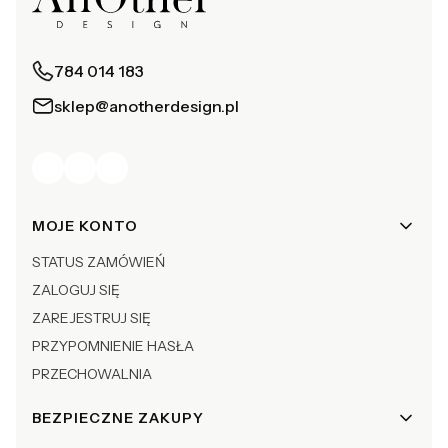
784 014 183
sklep@anotherdesign.pl
Linki w stopce
MOJE KONTO
STATUS ZAMÓWIEŃ
ZALOGUJ SIĘ
ZAREJESTRUJ SIĘ
PRZYPOMNIENIE HASŁA
PRZECHOWALNIA
BEZPIECZNE ZAKUPY