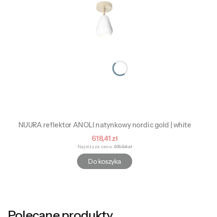
NUURA reflektor ANOLI natynkowy nordic gold | white
Cena promocyjna
618,41 zł
Najniższa cena:
615,64 zł
Do koszyka
Polecane produkty