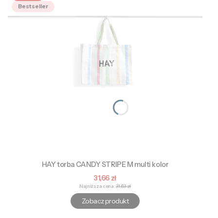
Bestseller
HAY torba CANDY STRIPE M multi kolor
Cena promocyjna
31,66 zł
Najniższa cena:
31,63 zł
Zobacz produkt