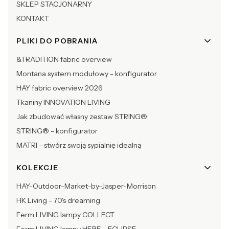
SKLEP STACJONARNY
KONTAKT
PLIKI DO POBRANIA
&TRADITION fabric overview
Montana system modułowy - konfigurator
HAY fabric overview 2026
Tkaniny INNOVATION LIVING
Jak zbudować własny zestaw STRING®
STRING® - konfigurator
MATRI - stwórz swoją sypialnię idealną
KOLEKCJE
HAY-Outdoor-Market-by-Jasper-Morrison
HK Living - 70's dreaming
Ferm LIVING lampy COLLECT