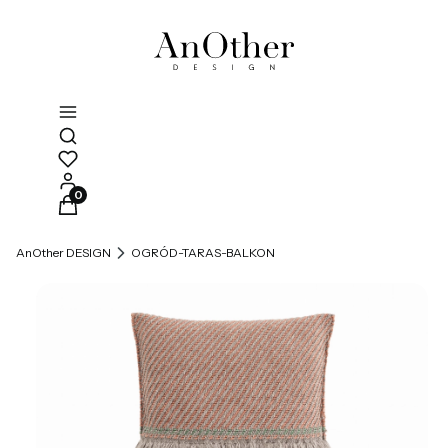
Otwórz wyszukiwarkę
Produkty w koszyku: 0. Zobacz szczegóły
AnOther DESIGN
OGRÓD-TARAS-BALKON