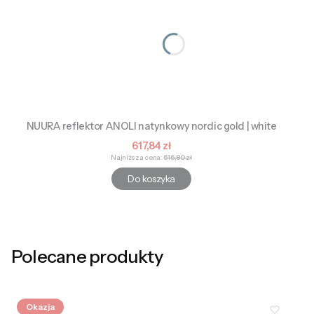
NUURA reflektor ANOLI natynkowy nordic gold | white
Cena promocyjna
617,84 zł
Najniższa cena:
616,80 zł
Do koszyka
Polecane produkty
Okazja