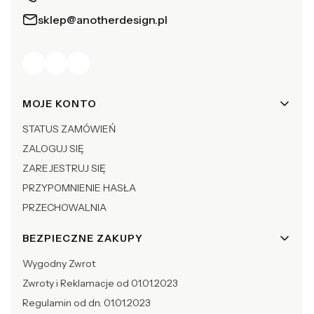
sklep@anotherdesign.pl
Linki w stopce
MOJE KONTO
STATUS ZAMÓWIEŃ
ZALOGUJ SIĘ
ZAREJESTRUJ SIĘ
PRZYPOMNIENIE HASŁA
PRZECHOWALNIA
BEZPIECZNE ZAKUPY
Wygodny Zwrot
Zwroty i Reklamacje od 01.01.2023
Regulamin od dn. 01.01.2023