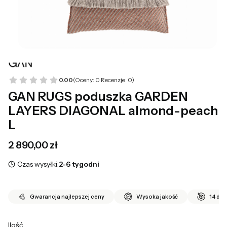
0.00
(Oceny: 0 Recenzje: 0)
GAN RUGS poduszka GARDEN
LAYERS DIAGONAL almond-peach
L
Cena
2 890,00 zł
Czas wysyłki:
2-6 tygodni
Gwarancja najlepszej ceny
Wysoka jakość
14 dni
Ilość